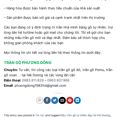
– Hàng hóa được bảo hành theo tiêu chuẩn của nhà sản xuất
– Sản phẩm được bán với giá cả cạnh tranh nhất trên thị trường
Các bạn đang có ý định trang trí trần nhà mình bằng gỗ tự nhiên. Vui
lòng liên hệ hotline hoặc gửi mail cho chúng tôi. Tôi sẽ gửi cho bạn
những mẫu trần gỗ mới và đẹp nhất. Đảm bảo sẽ thích hợp cho
không gian phòng khách của các bạn
Mọi thông tin chi tiết vui lòng liên hệ theo thông tin dưới đây:
TRẦN GỖ PHƯƠNG ĐÔNG
Chuyên:
Tư vấn, thi công các loại trần gỗ gõ đỏ, trần gỗ Pơmu, trần
gỗ xoan
…
tại Hải Dương và các vùng lân cận
Điện thoại:
0983.811.829
–
0963.607.966
Email
: phuongdong1982hd@gmail.com
This entry was posted in
Tin tức
and tagged
Mẫu trần gỗ tự nhiên đẹp tải Hải Dương
,