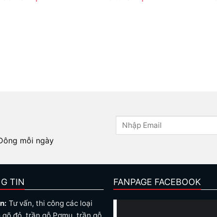
 Đông mỗi ngày
G TIN
FANPAGE FACEBOOK
n:
Tư vấn, thi công các loại
 gõ đỏ, trần gỗ Pơmu, trần gỗ