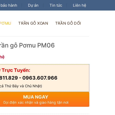
 bảo hành
Dự án
Tin tức
Liên hệ
 PƠMU
TRẦN GỖ XOAN
TRẦN GỖ DỔI
rần gỗ Pơmu PM06
 hệ
 Trực Tuyến:
811.829 - 0963.607.966
cả Thứ Bảy và Chủ Nhật)
MUA NGAY
Gọi điện xác nhận và giao hàng tận nơi