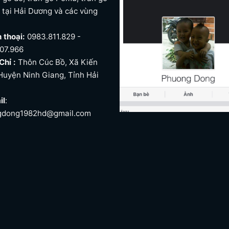
. tại Hải Dương và các vùng
n
n thoại:
0983.811.829 -
07.966
Chỉ :
Thôn Cúc Bồ, Xã Kiến
Huyện Ninh Giang, Tỉnh Hải
il
:
gdong1982hd@gmail.com