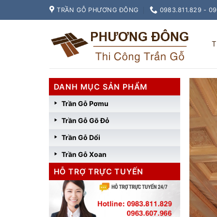
Skip
TRẦN GỖ PHƯƠNG ĐÔNG
0983.811.829 - 0
to
content
T
DANH MỤC SẢN PHẨM
Trần Gỗ Pơmu
Trần Gỗ Gõ Đỏ
Trần Gỗ Dổi
Trần Gỗ Xoan
HỖ TRỢ TRỰC TUYẾN