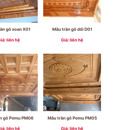
rần gỗ xoan X01
Mẫu trần gỗ dổi D01
iá: liên hệ
Giá: liên hệ
ần gỗ Pơmu PM06
Mẫu trần gỗ Pơmu PM05
iá: liên hệ
Giá: liên hệ