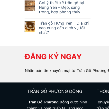
Gợi ý thiết kế trần gỗ tại
Hưng Yên – Đẹp, sang
trọng, hợp phong thủy
Trần gỗ Hưng Yên – Địa chỉ
nào cung cấp dịch vụ tốt
nhất?
ĐĂNG KÝ NGAY
Nhận bản tin khuyến mại từ Trần Gỗ Phương
TRẦN GỖ PHƯƠNG ĐÔNG
THÔN
Trần Gỗ Phương Đông
được hình
Chuyê
thành và phát triển tại làng mộc
trần gỗ