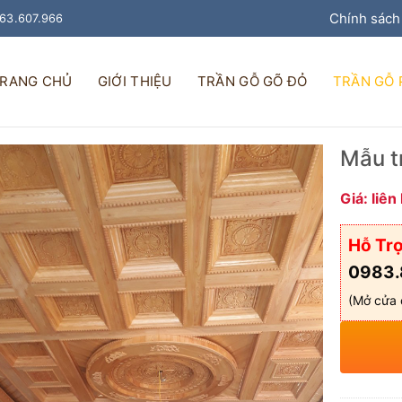
Chính sách
963.607.966
RANG CHỦ
GIỚI THIỆU
TRẦN GỖ GÕ ĐỎ
TRẦN GỖ
Mẫu t
Giá: liên
Hỗ Trợ
0983.
(Mở cửa 