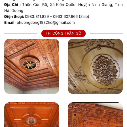
Địa Chỉ :
Thôn Cúc Bồ, Xã Kiến Quốc, Huyện Ninh Giang, Tỉnh
Hải Dương
Điện thoại:
0983.811.829 – 0963.607.966 (
Zalo
)
Email
: phuongdong1982hd@gmail.com
THI CÔNG TRẦN GỖ