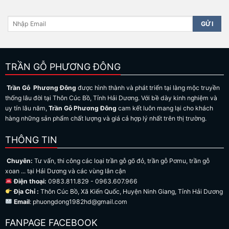
TRẦN GỖ PHƯƠNG ĐÔNG
Trần Gỗ Phương Đông
được hình thành và phát triển tại làng mộc truyền
thống lâu đời tại Thôn Cúc Bồ, Tỉnh Hải Dương. Với bề dày kinh nghiệm và
uy tín lâu năm,
Trần Gỗ Phương Đông
cam kết luôn mang lại cho khách
hàng những sản phẩm chất lượng và giá cả hợp lý nhất trên thị trường.
THÔNG TIN
Chuyên:
Tư vấn, thi công các loại trần gỗ gõ đỏ, trần gỗ Pơmu, trần gỗ
xoan ... tại Hải Dương và các vùng lân cận
Điện thoại:
0983.811.829 - 0963.607.966
Địa Chỉ :
Thôn Cúc Bồ, Xã Kiến Quốc, Huyện Ninh Giang, Tỉnh Hải Dương
Email
: phuongdong1982hd@gmail.com
FANPAGE FACEBOOK