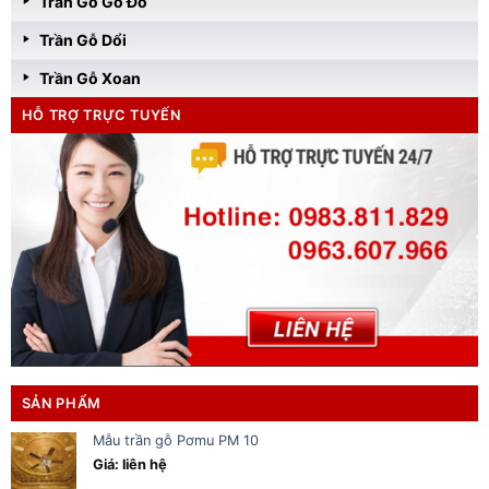
Trần Gỗ Gõ Đỏ
Trần Gỗ Dổi
Trần Gỗ Xoan
HỖ TRỢ TRỰC TUYẾN
SẢN PHẨM
Mẫu trần gỗ Pơmu PM 10
Giá: liên hệ