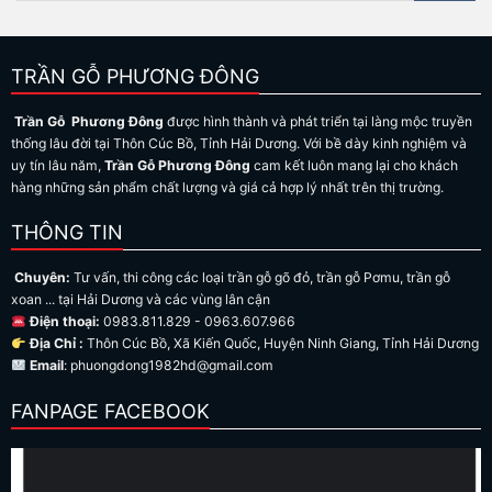
TRẦN GỖ PHƯƠNG ĐÔNG
Trần Gỗ Phương Đông
được hình thành và phát triển tại làng mộc truyền
thống lâu đời tại Thôn Cúc Bồ, Tỉnh Hải Dương. Với bề dày kinh nghiệm và
uy tín lâu năm,
Trần Gỗ Phương Đông
cam kết luôn mang lại cho khách
hàng những sản phẩm chất lượng và giá cả hợp lý nhất trên thị trường.
THÔNG TIN
Chuyên:
Tư vấn, thi công các loại trần gỗ gõ đỏ, trần gỗ Pơmu, trần gỗ
xoan ... tại Hải Dương và các vùng lân cận
Điện thoại:
0983.811.829 - 0963.607.966
Địa Chỉ :
Thôn Cúc Bồ, Xã Kiến Quốc, Huyện Ninh Giang, Tỉnh Hải Dương
Email
: phuongdong1982hd@gmail.com
FANPAGE FACEBOOK