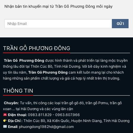
Nhận bản tin khuyến mại từ Trần Gỗ Phương Đông mỗi ngày
TRẦN GỖ PHƯƠNG ĐÔNG
Trần Gỗ Phương Đông
được hình thành và phát triển tại làng mộc truyền
thống lâu đời tại Thôn Cúc Bồ, Tỉnh Hải Dương. Với bề dày kinh nghiệm và
uy tín lâu năm,
Trần Gỗ Phương Đông
cam kết luôn mang lại cho khách
hàng những sản phẩm chất lượng và giá cả hợp lý nhất trên thị trường.
THÔNG TIN
Chuyên:
Tư vấn, thi công các loại trần gỗ gõ đỏ, trần gỗ Pơmu, trần gỗ
xoan ... tại Hải Dương và các vùng lân cận
Điện thoại:
0983.811.829 - 0963.607.966
Địa Chỉ :
Thôn Cúc Bồ, Xã Kiến Quốc, Huyện Ninh Giang, Tỉnh Hải Dương
Email
: phuongdong1982hd@gmail.com