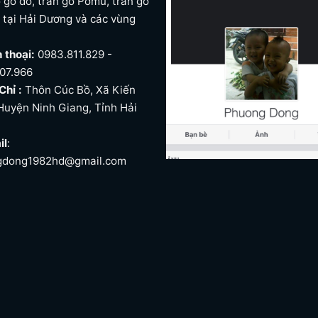
 gõ đỏ, trần gỗ Pơmu, trần gỗ
. tại Hải Dương và các vùng
n
n thoại:
0983.811.829 -
07.966
Chỉ :
Thôn Cúc Bồ, Xã Kiến
Huyện Ninh Giang, Tỉnh Hải
il
:
gdong1982hd@gmail.com