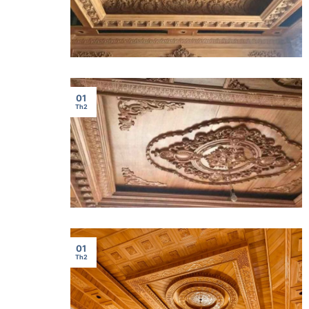
01
Th2
01
Th2