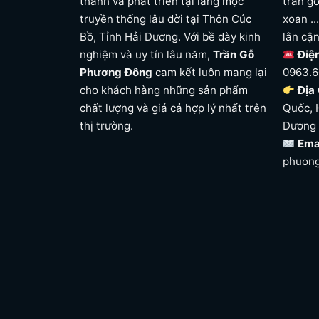
thành và phát triển tại làng mộc
trần gỗ
truyền thống lâu đời tại Thôn Cúc
xoan ..
Bồ, Tỉnh Hải Dương. Với bề dày kinh
lân cậ
nghiệm và uy tín lâu năm,
Trần Gỗ
Điệ
Phương Đông
cam kết luôn mang lại
0963.6
cho khách hàng những sản phẩm
Địa 
chất lượng và giá cả hợp lý nhất trên
Quốc, 
thị trường.
Dương
Ema
phuon