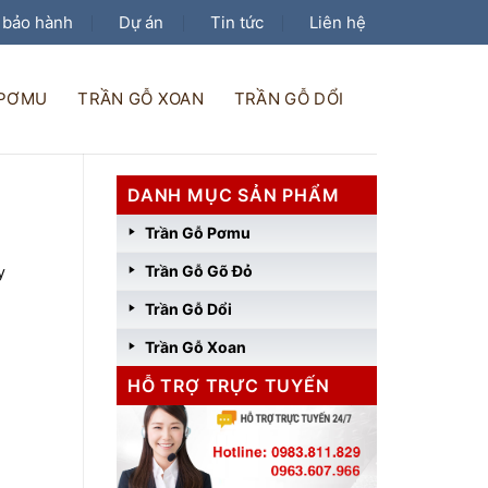
 bảo hành
Dự án
Tin tức
Liên hệ
 PƠMU
TRẦN GỖ XOAN
TRẦN GỖ DỔI
DANH MỤC SẢN PHẨM
Trần Gỗ Pơmu
Trần Gỗ Gõ Đỏ
y
Trần Gỗ Dổi
Trần Gỗ Xoan
HỖ TRỢ TRỰC TUYẾN