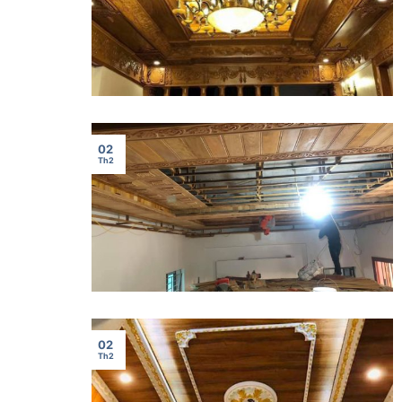
02
Th2
02
Th2