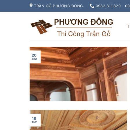
Skip
TRẦN GỖ PHƯƠNG ĐÔNG
0983.811.829 - 0
to
content
T
20
Th2
18
Th2