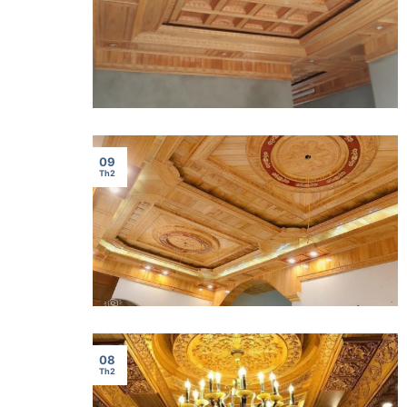
09
Th2
08
Th2