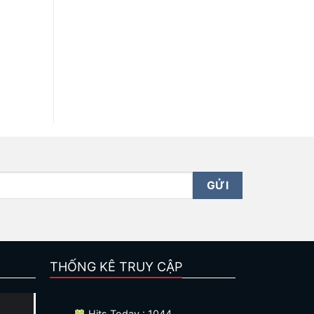
THỐNG KÊ TRUY CẬP
Hits Today : 1044