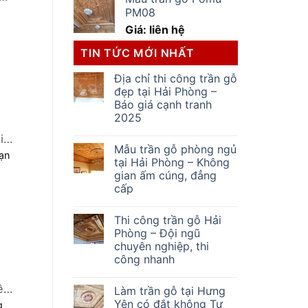
PM08
Giá: liên hệ
TIN TỨC MỚI NHẤT
Địa chỉ thi công trần gỗ
đẹp tại Hải Phòng –
Báo giá cạnh tranh
2025
i
Mẫu trần gỗ phòng ngủ
ạn
tại Hải Phòng – Không
gian ấm cúng, đẳng
cấp
Thi công trần gỗ Hải
Phòng – Đội ngũ
chuyên nghiệp, thi
công nhanh
ều
Làm trần gỗ tại Hưng
Yên có đắt không Tư
g