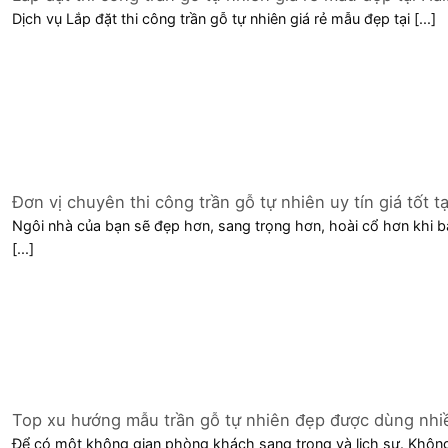
Phòng
Dịch vụ Lắp đặt thi công trần gỗ tự nhiên giá rẻ mẫu đẹp tại [...]
Đơn vị chuyên thi công trần gỗ tự nhiên uy tín giá tốt tạ
Hải Phòng
Ngôi nhà của bạn sẽ đẹp hơn, sang trọng hơn, hoài cổ hơn khi b
[...]
Top xu hướng mẫu trần gỗ tự nhiên đẹp được dùng nhi
tại Hải Dương
Để có một không gian phòng khách sang trọng và lịch sự. Khôn