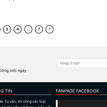
3
4
…
7
 Đông mỗi ngày
G TIN
FANPAGE FACEBOOK
n:
Tư vấn, thi công các loại