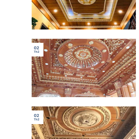
02
Th2
02
Th2