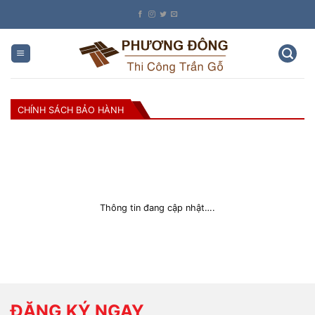
Skip
to
content
CHÍNH SÁCH BẢO HÀNH
Thông tin đang cập nhật….
ĐĂNG KÝ NGAY