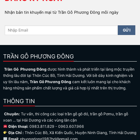
Nhận bản tin khuyến mại từ Trần Gỗ Phương Đông mỗi ngày
TRẦN GỖ PHƯƠNG ĐÔNG
Trần Gỗ Phương Đông
được hình thành và phát triển tại làng mộc truyền
thống lâu đời tại Thôn Cúc Bồ, Tỉnh Hải Dương. Với bề dày kinh nghiệm và
uy tín lâu năm,
Trần Gỗ Phương Đông
cam kết luôn mang lại cho khách
hàng những sản phẩm chất lượng và giá cả hợp lý nhất trên thị trường.
THÔNG TIN
Chuyên:
Tư vấn, thi công các loại trần gỗ gõ đỏ, trần gỗ Pơmu, trần gỗ
xoan ... tại Hải Dương và các vùng lân cận
Điện thoại:
0983.811.829 - 0963.607.966
Địa Chỉ :
Thôn Cúc Bồ, Xã Kiến Quốc, Huyện Ninh Giang, Tỉnh Hải Dương
Email
: phuongdong1982hd@gmail.com