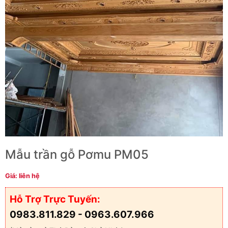
Mẫu trần gỗ Pơmu PM05
Giá: liên hệ
Hỗ Trợ Trực Tuyến:
0983.811.829 - 0963.607.966