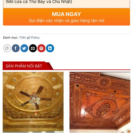
(Mở cửa cả Thứ Bảy và Chủ Nhật)
MUA NGAY
Gọi điện xác nhận và giao hàng tận nơi
Danh mục:
Trần gỗ Pơmu
SẢN PHẨM NỔI BẬT