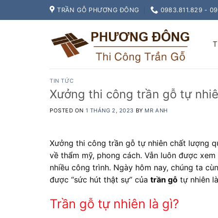
Skip
TRẦN GỖ PHƯƠNG ĐÔNG
0983.811.829 - 0
to
content
T
TIN TỨC
Xưởng thi công trần gỗ tự nhi
POSTED ON
1 THÁNG 2, 2023
BY
MR ANH
Xưởng thi công trần gỗ tự nhiên chất lượng q
về thẩm mỹ, phong cách. Vẫn luôn được xem l
nhiều công trình. Ngày hôm nay, chúng ta cùn
được “sức hút thật sự” của
trần gỗ
tự nhiên l
Trần gỗ tự nhiên là gì?