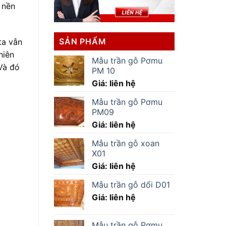
 nền
SẢN PHẨM
ta vẫn
hiên
Mẫu trần gỗ Pơmu
Và đó
PM 10
Giá: liên hệ
Mẫu trần gỗ Pơmu
PM09
Giá: liên hệ
Mẫu trần gỗ xoan
X01
Giá: liên hệ
Mẫu trần gỗ dổi D01
Giá: liên hệ
Mẫu trần gỗ Pơmu