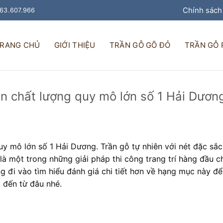
Chính sách
963.607.966
RANG CHỦ
GIỚI THIỆU
TRẦN GỖ GÕ ĐỎ
TRẦN GỖ
ên chất lượng quy mô lớn số 1 Hải Dươn
uy mô lớn số 1 Hải Dương. Trần gỗ tự nhiên với nét đặc sắc
à một trong những giải pháp thi công trang trí hàng đầu c
g đi vào tìm hiểu đánh giá chi tiết hơn về hạng mục này để
à đến từ đâu nhé.