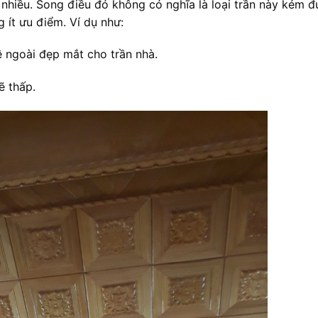
nhiều. Song điều đó không có nghĩa là loại trần này kém 
 ít ưu điểm. Ví dụ như:
 ngoài đẹp mắt cho trần nhà.
ẽ thấp.