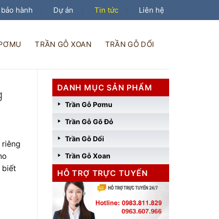
 bảo hành
Dự án
Tin tức
Liên hệ
 PƠMU
TRẦN GỖ XOAN
TRẦN GỖ DỔI
DANH MỤC SẢN PHẨM
g
Trần Gỗ Pơmu
Trần Gỗ Gõ Đỏ
Trần Gỗ Dổi
 riêng
ho
Trần Gỗ Xoan
 biết
HỖ TRỢ TRỰC TUYẾN