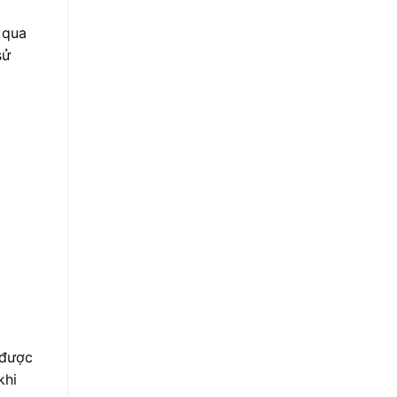
 qua
sử
 được
khi