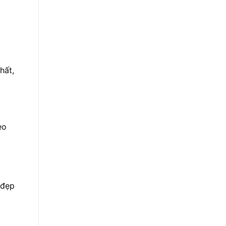
hất,
eo
 đẹp