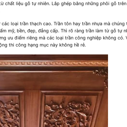
 từ chất liệu gỗ tự nhiên. Lắp ghép bằng những phôi gỗ trên
.
các loại trần thạch cao. Trần tôn hay trần nhựa mà chúng 
ẩm mỹ, bền, đẹp, đẳng cấp. Thì rõ ràng trần làm từ gỗ tự n
ng ưu điểm riêng mà các loại trần công nghiệp không có. 
động thi công hạng mục này không hề rẻ.