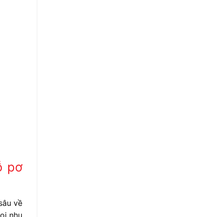
ỗ pơ
sâu về
mọi nhu