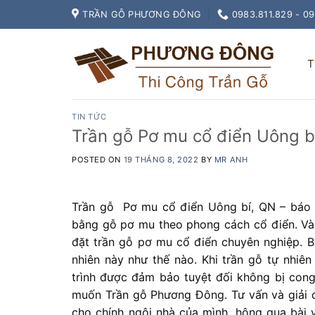
Skip
TRẦN GỖ PHƯƠNG ĐÔNG
0983.811.829 - 0
to
content
T
TIN TỨC
Trần gỗ Pơ mu cổ điển Uông bí
POSTED ON
19 THÁNG 8, 2022
BY
MR ANH
Trần gỗ Pơ mu cổ điển Uông bí, QN – báo g
bằng gỗ pơ mu theo phong cách cổ điển. Và b
đặt trần gỗ pơ mu cổ điển chuyên nghiệp. B
nhiên này như thế nào. Khi trần gỗ tự nhiên
trình được đảm bảo tuyệt đối không bị cong
muốn Trần gỗ Phương Đông. Tư vấn và giải đ
cho chính ngôi nhà của mình. hông qua bài v