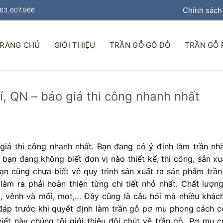
Chính sách
963.607.966
RANG CHỦ
GIỚI THIỆU
TRẦN GỖ GÕ ĐỎ
TRẦN GỖ
, QN – báo giá thi công nhanh nhất
iá thi công nhanh nhất. Bạn đang có ý định làm trần nh
ạn đang không biết đơn vị nào thiết kế, thi công, sản xuấ
ạn cũng chưa biết về quy trình sản xuất ra sản phẩm trần
 làm ra phải hoàn thiện từng chi tiết nhỏ nhất. Chất lượn
, vênh và mối, mọt,… Đây cũng là câu hỏi mà nhiều khác
áp trước khi quyết định làm trần gỗ pơ mu phong cách c
iết này chúng tôi giới thiệu đôi chút về trần gỗ Pơ mu c