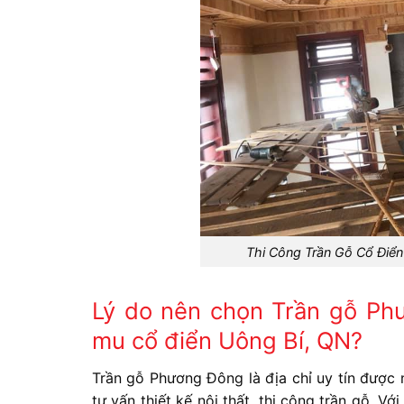
Thi Công Trần Gỗ Cổ Điển
Lý do nên chọn Trần gỗ Phư
mu cổ điển Uông Bí, QN?
Trần gỗ Phương Đông là địa chỉ uy tín được 
tư vấn thiết kế nội thất, thi công trần gỗ. Vớ