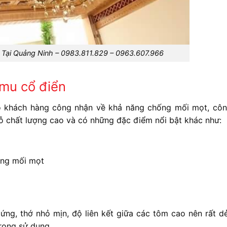
 Tại Quảng Ninh – 0983.811.829 – 0963.607.966
 mu cổ điển
o khách hàng công nhận về khả năng chống mối mọt, côn
ỗ chất lượng cao và có những đặc điểm nổi bật khác như:
ống mối mọt
g, thớ nhỏ mịn, độ liên kết giữa các tôm cao nên rất dẻ
trong sử dụng.