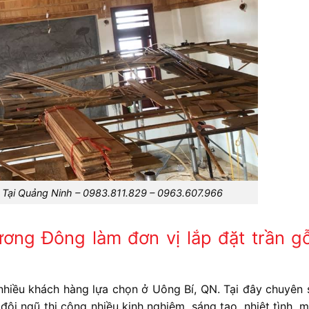
 Tại Quảng Ninh – 0983.811.829 – 0963.607.966
ơng Đông làm đơn vị lắp đặt trần g
nhiều khách hàng lựa chọn ở Uông Bí, QN. Tại đây chuyên 
i đội ngũ thi công nhiều kinh nghiệm, sáng tạo, nhiệt tình, 