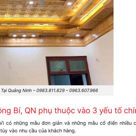
 Tại Quảng Ninh – 0983.811.829 – 0963.607.966
ng Bí, QN phụ thuộc vào 3 yếu tố chí
 Vì có những mẫu đơn giản và những mẫu cổ điển nhiều ch
 tùy vào nhu cầu của khách hàng.