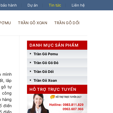
 bảo hành
Dự án
Tin tức
Liên hệ
 PƠMU
TRẦN GỖ XOAN
TRẦN GỖ DỔI
DANH MỤC SẢN PHẨM
Trần Gỗ Pơmu
Trần Gỗ Gõ Đỏ
Trần Gỗ Dổi
à mình
t, lắp
Trần Gỗ Xoan
 gỗ tự
HỖ TRỢ TRỰC TUYẾN
g công
h hàng
ổ điển
ổ điển