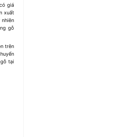
có giá
n xuất
 nhiên
òng gỗ
ên trên
chuyển
gỗ tại