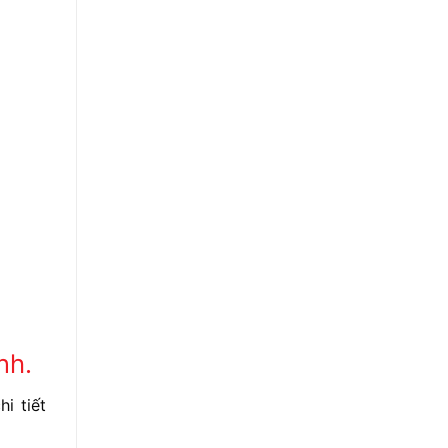
nh.
i tiết