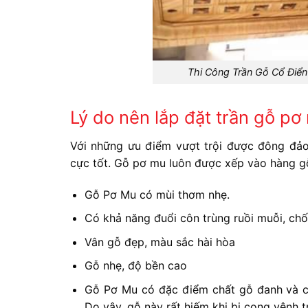
Thi Công Trần Gỗ Cổ Điển
Lý do nên lắp đặt trần gỗ pơ
Với những ưu điểm vượt trội được đông đả
cực tốt. Gỗ pơ mu luôn được xếp vào hàng g
Gỗ Pơ Mu có mùi thơm nhẹ.
Có khả năng đuổi côn trùng ruồi muỗi, ch
Vân gỗ đẹp, màu sắc hài hòa
Gỗ nhẹ, độ bền cao
Gỗ Pơ Mu có đặc điểm chất gỗ đanh và cứn
Do vậy, gỗ này rất hiếm khi bị cong vênh 