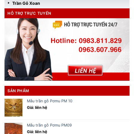
Trần Gỗ Xoan
HỖ TRỢ TRỰC TUYẾN
SẢN PHẨM
Mẫu trần gỗ Pơmu PM 10
Giá: liên hệ
Mẫu trần gỗ Pơmu PM09
Giá: liên hệ