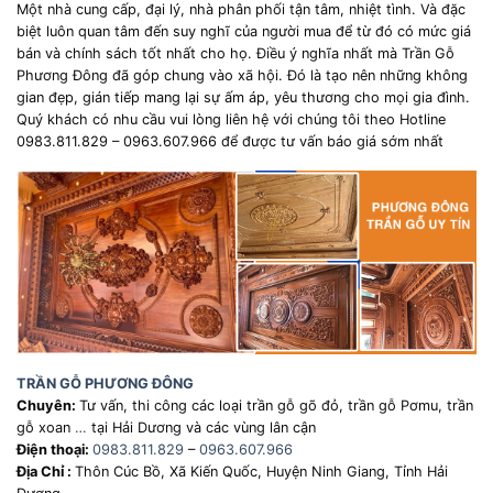
Một nhà cung cấp, đại lý, nhà phân phối tận tâm, nhiệt tình. Và đặc
biệt luôn quan tâm đến suy nghĩ của người mua để từ đó có mức giá
bán và chính sách tốt nhất cho họ. Điều ý nghĩa nhất mà Trần Gỗ
Phương Đông đã góp chung vào xã hội. Đó là tạo nên những không
gian đẹp, gián tiếp mang lại sự ấm áp, yêu thương cho mọi gia đình.
Quý khách có nhu cầu vui lòng liên hệ với chúng tôi theo Hotline
0983.811.829 – 0963.607.966 để được tư vấn báo giá sớm nhất
TRẦN GỖ PHƯƠNG ĐÔNG
Chuyên:
Tư vấn, thi công các loại trần gỗ gõ đỏ, trần gỗ Pơmu, trần
gỗ xoan
…
tại Hải Dương và các vùng lân cận
Điện thoại:
0983.811.829
–
0963.607.966
Địa Chỉ :
Thôn Cúc Bồ, Xã Kiến Quốc, Huyện Ninh Giang, Tỉnh Hải