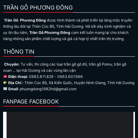
TRẦN GỖ PHƯƠNG ĐÔNG
Trần Gỗ Phương Đông
được hình thành và phát triển tại làng mộc truyền
thống lâu đời tại Thôn Cúc Bồ, Tỉnh Hải Dương. Với bề dày kinh nghiệm và
uy tín lâu năm,
Trần Gỗ Phương Đông
cam kết luôn mang lại cho khách
hàng những sản phẩm chất lượng và giá cả hợp lý nhất trên thị trường.
THÔNG TIN
Chuyên:
Tư vấn, thi công các loại trần gỗ gõ đỏ, trần gỗ Pơmu, trần gỗ
xoan ... tại Hải Dương và các vùng lân cận
Điện thoại:
0983.811.829 - 0963.607.966
Địa Chỉ :
Thôn Cúc Bồ, Xã Kiến Quốc, Huyện Ninh Giang, Tỉnh Hải Dương
Email
: phuongdong1982hd@gmail.com
FANPAGE FACEBOOK