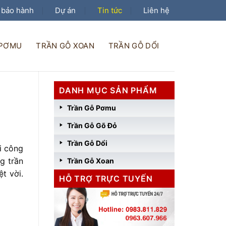
 bảo hành
Dự án
Tin tức
Liên hệ
 PƠMU
TRẦN GỖ XOAN
TRẦN GỖ DỔI
DANH MỤC SẢN PHẨM
Trần Gỗ Pơmu
Trần Gỗ Gõ Đỏ
Trần Gỗ Dổi
i công
g trần
Trần Gỗ Xoan
t vời.
HỖ TRỢ TRỰC TUYẾN