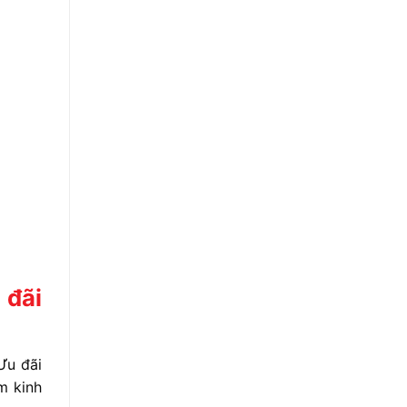
 đãi
Ưu đãi
m kinh