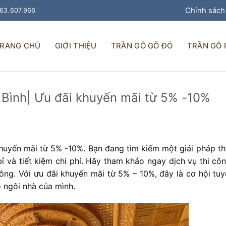
Chính sách
963.607.966
RANG CHỦ
GIỚI THIỆU
TRẦN GỖ GÕ ĐỎ
TRẦN GỖ
i Bình| Ưu đãi khuyến mãi từ 5% -10%
khuyến mãi từ 5% -10%. Bạn đang tìm kiếm một giải pháp th
ỉ và tiết kiệm chi phí. Hãy tham khảo ngay dịch vụ thi côn
ng. Với ưu đãi khuyến mãi từ 5% – 10%, đây là cơ hội tuyệ
 ngôi nhà của mình.