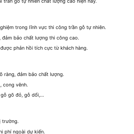
i trần gỗ tự nhiên chất lượng cao hiện nay.
iệm trong lĩnh vực thi công trần gỗ tự nhiên.
, đảm bảo chất lượng thi công cao.
 được phản hồi tích cực từ khách hàng.
õ ràng, đảm bảo chất lượng.
, cong vênh.
 gỗ gõ đỏ, gỗ dổi,…
ị trường.
hi phí ngoài dự kiến.