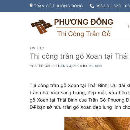
Skip
TRẦN GỖ PHƯƠNG ĐÔNG
0983.811.829 - 0
to
content
T
TIN TỨC
Thi công trần gỗ Xoan tại Thá
POSTED ON
10 THÁNG 4, 2024
BY
MR ANH
Thi công trần gỗ Xoan tại Thái Bình| Ưu đãi 
trần nhà. Vừa sang trọng, đẹp mắt, vừa bền b
gỗ Xoan tại Thái Bình của Trần Gỗ Phương Đô
Để bạn sở hữu trần gỗ Xoan đẹp lung linh cho