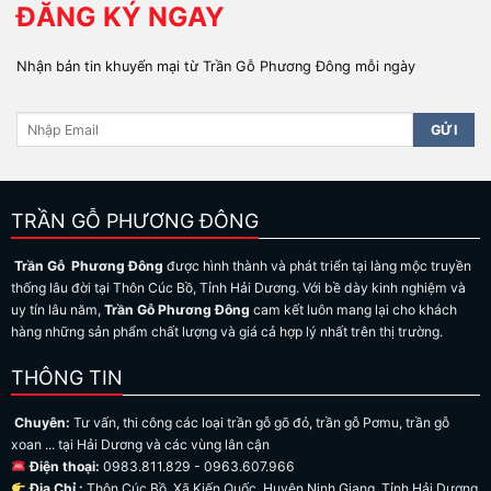
ĐĂNG KÝ NGAY
Nhận bản tin khuyến mại từ Trần Gỗ Phương Đông mỗi ngày
TRẦN GỖ PHƯƠNG ĐÔNG
Trần Gỗ Phương Đông
được hình thành và phát triển tại làng mộc truyền
thống lâu đời tại Thôn Cúc Bồ, Tỉnh Hải Dương. Với bề dày kinh nghiệm và
uy tín lâu năm,
Trần Gỗ Phương Đông
cam kết luôn mang lại cho khách
hàng những sản phẩm chất lượng và giá cả hợp lý nhất trên thị trường.
THÔNG TIN
Chuyên:
Tư vấn, thi công các loại trần gỗ gõ đỏ, trần gỗ Pơmu, trần gỗ
xoan ... tại Hải Dương và các vùng lân cận
Điện thoại:
0983.811.829 - 0963.607.966
Địa Chỉ :
Thôn Cúc Bồ, Xã Kiến Quốc, Huyện Ninh Giang, Tỉnh Hải Dương