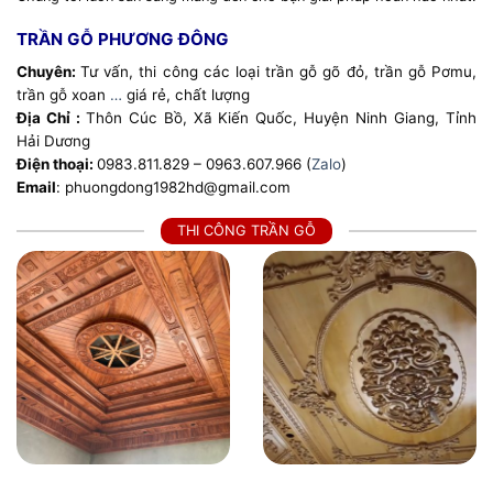
TRẦN GỖ PHƯƠNG ĐÔNG
Chuyên:
Tư vấn, thi công các loại trần gỗ gõ đỏ, trần gỗ Pơmu,
trần gỗ xoan
…
giá rẻ, chất lượng
Địa Chỉ :
Thôn Cúc Bồ, Xã Kiến Quốc, Huyện Ninh Giang, Tỉnh
Hải Dương
Điện thoại:
0983.811.829 – 0963.607.966 (
Zalo
)
Email
: phuongdong1982hd@gmail.com
THI CÔNG TRẦN GỖ