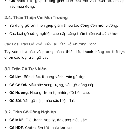
Giữ nhiệt tốt, giúp không gian luôn mát mẻ vào mùa hè, ấm áp
vào mùa đông.
2.4. Thân Thiện Với Môi Trường
Sử dụng gỗ tự nhiên giúp giảm thiểu tác động đến môi trường.
Các loại gỗ công nghiệp cao cấp cũng thân thiện với sức khỏe.
Các Loại Trần Gỗ Phổ Biến Tại Trần Gỗ Phương Đông
Tùy vào nhu cầu và phong cách thiết kế, khách hàng có thể lựa
chọn các loại trần gỗ sau:
3.1. Trần Gỗ Tự Nhiên
Gỗ Lim
: Bền chắc, ít cong vênh, vân gỗ đẹp.
Gỗ Gõ Đỏ
: Màu sắc sang trọng, vân gỗ đẳng cấp.
Gỗ Hương
: Hương thơm tự nhiên, độ bền cao.
Gỗ Sồi
: Vân gỗ mịn, màu sắc hiện đại.
3.2. Trần Gỗ Công Nghiệp
Gỗ MDF
: Giá thành hợp lý, đa dạng màu sắc.
Gỗ HDF
: Chống ẩm tốt, chịu lực cao.