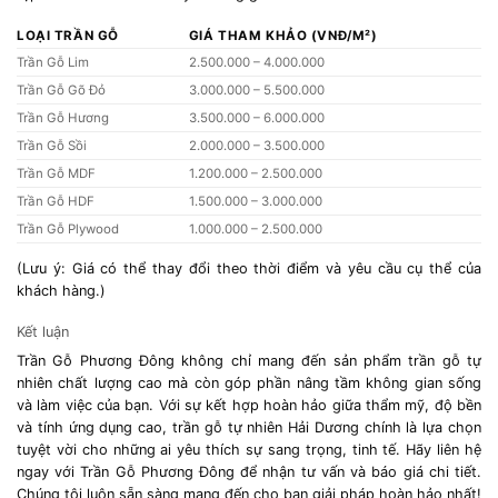
LOẠI TRẦN GỖ
GIÁ THAM KHẢO (VNĐ/M²)
Trần Gỗ Lim
2.500.000 – 4.000.000
Trần Gỗ Gõ Đỏ
3.000.000 – 5.500.000
Trần Gỗ Hương
3.500.000 – 6.000.000
Trần Gỗ Sồi
2.000.000 – 3.500.000
Trần Gỗ MDF
1.200.000 – 2.500.000
Trần Gỗ HDF
1.500.000 – 3.000.000
Trần Gỗ Plywood
1.000.000 – 2.500.000
(Lưu ý: Giá có thể thay đổi theo thời điểm và yêu cầu cụ thể của
khách hàng.)
Kết luận
Trần Gỗ Phương Đông không chỉ mang đến sản phẩm trần gỗ tự
nhiên chất lượng cao mà còn góp phần nâng tầm không gian sống
và làm việc của bạn. Với sự kết hợp hoàn hảo giữa thẩm mỹ, độ bền
và tính ứng dụng cao, trần gỗ tự nhiên Hải Dương chính là lựa chọn
tuyệt vời cho những ai yêu thích sự sang trọng, tinh tế. Hãy liên hệ
ngay với Trần Gỗ Phương Đông để nhận tư vấn và báo giá chi tiết.
Chúng tôi luôn sẵn sàng mang đến cho bạn giải pháp hoàn hảo nhất!