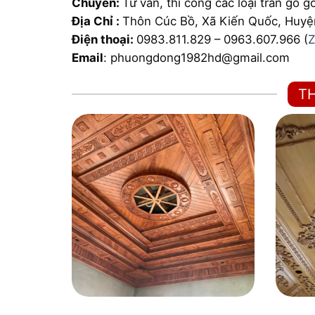
Chuyên:
Tư vấn, thi công các loại trần gỗ 
Địa Chỉ :
Thôn Cúc Bồ, Xã Kiến Quốc, Huyệ
Điện thoại:
0983.811.829 – 0963.607.966 (
Z
Email
: phuongdong1982hd@gmail.com
T