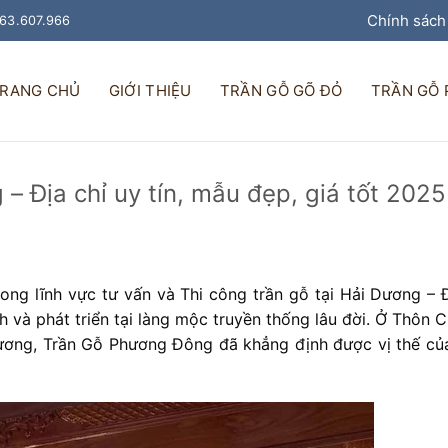
Chính sách
963.607.966
RANG CHỦ
GIỚI THIỆU
TRẦN GỖ GÕ ĐỎ
TRẦN GỖ
 – Địa chỉ uy tín, mẫu đẹp, giá tốt 2025
ong lĩnh vực tư vấn và Thi công trần gỗ tại Hải Dương – Đ
h và phát triển tại làng mộc truyền thống lâu đời. Ở Thôn 
ương, Trần Gỗ Phương Đông đã khẳng định được vị thế củ