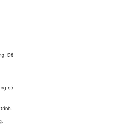
ng. Để
ông có
trình.
g.