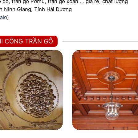
gõ đỏ, trần gỗ Pơmu, trần gỗ xoan
…
giá rẻ, chất lượng
n Ninh Giang, Tỉnh Hải Dương
alo
)
HI CÔNG TRẦN GỖ