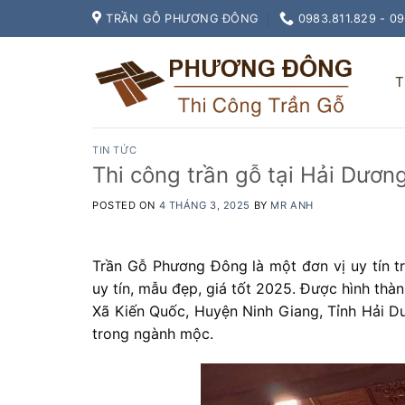
Skip
TRẦN GỖ PHƯƠNG ĐÔNG
0983.811.829 - 0
to
content
T
TIN TỨC
Thi công trần gỗ tại Hải Dương
POSTED ON
4 THÁNG 3, 2025
BY
MR ANH
Trần Gỗ Phương Đông là một đơn vị uy tín tr
uy tín, mẫu đẹp, giá tốt 2025. Được hình thàn
Xã Kiến Quốc, Huyện Ninh Giang, Tỉnh Hải D
trong ngành mộc.