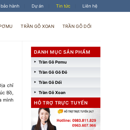
 bảo hành
Dự án
Tin tức
Liên hệ
 PƠMU
TRẦN GỖ XOAN
TRẦN GỖ DỔI
DANH MỤC SẢN PHẨM
Trần Gỗ Pơmu
Trần Gỗ Gõ Đỏ
Trần Gỗ Dổi
ịa chỉ
Cúc Bồ,
Trần Gỗ Xoan
a mình
HỖ TRỢ TRỰC TUYẾN