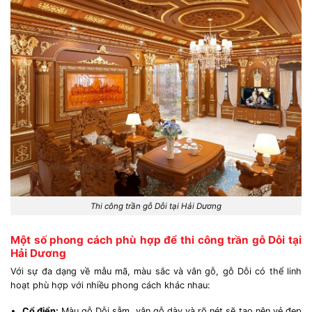
Thi công trần gỗ Dỗi tại Hải Dương
Một số phong cách phù hợp để thi công trần gỗ Dỗi tại
Hải Dương
Với sự đa dạng về mẫu mã, màu sắc và vân gỗ, gỗ Dỗi có thể linh
hoạt phù hợp với nhiều phong cách khác nhau:
Cổ điển:
Màu gỗ Dỗi sẫm, vân gỗ dày và rõ nét sẽ tạo nên vẻ đẹp