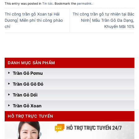
This entry was posted in
Tin tức
. Bookmark the
permalink
.
Thi công trần gỗ Xoan tại Hải
Thi công trần gỗ tự nhiên tại Bắc
Dương| Miễn phí thi công phào
Ninh| Mẫu Trần Gỗ Đa Dạng,
chỉ
Khuyến Mãi 10%
DANH MỤC SẢN PHẨM
Trần Gỗ Pơmu
Trần Gỗ Gõ Đỏ
Trần Gỗ Dổi
Trần Gỗ Xoan
HỖ TRỢ TRỰC TUYẾN