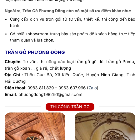
Ngoài ra, Trần Gỗ Phương Đông còn có một số ưu điểm khác như:
Cung cấp dịch vụ trọn gói từ tư vấn, thiết kế, thi công đến bảo
hành.
Có nhiều showroom trưng bày sản phẩm để khách hàng trực tiếp
tham quan và lựa chọn.
TRẦN GỖ PHƯƠNG ĐÔNG
Chuyên:
Tư vấn, thi công các loại trần gỗ gõ đỏ, trần gỗ Pơmu,
trần gỗ xoan
…
giá rẻ, chất lượng
Địa Chỉ :
Thôn Cúc Bồ, Xã Kiến Quốc, Huyện Ninh Giang, Tỉnh
Hải Dương
Điện thoại:
0983.811.829 – 0963.607.966 (
Zalo
)
Email
: phuongdong1982hd@gmail.com
THI CÔNG TRẦN GỖ