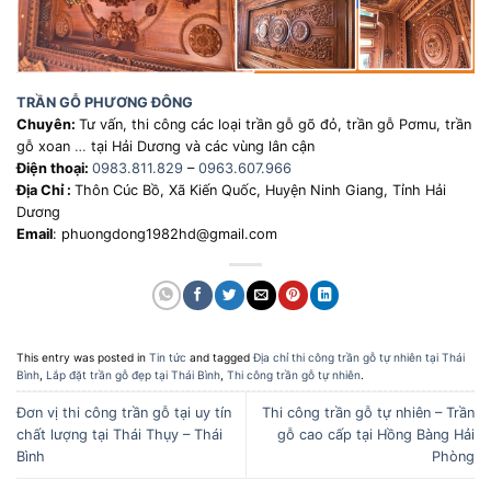
TRẦN GỖ PHƯƠNG ĐÔNG
Chuyên:
Tư vấn, thi công các loại trần gỗ gõ đỏ, trần gỗ Pơmu, trần
gỗ xoan
…
tại Hải Dương và các vùng lân cận
Điện thoại:
0983.811.829
–
0963.607.966
Địa Chỉ :
Thôn Cúc Bồ, Xã Kiến Quốc, Huyện Ninh Giang, Tỉnh Hải
Dương
Email
: phuongdong1982hd@gmail.com
This entry was posted in
Tin tức
and tagged
Địa chỉ thi công trần gỗ tự nhiên tại Thái
Bình
,
Lắp đặt trần gỗ đẹp tại Thái Bình
,
Thi công trần gỗ tự nhiên
.
Đơn vị thi công trần gỗ tại uy tín
Thi công trần gỗ tự nhiên – Trần
chất lượng tại Thái Thụy – Thái
gỗ cao cấp tại Hồng Bàng Hải
Bình
Phòng