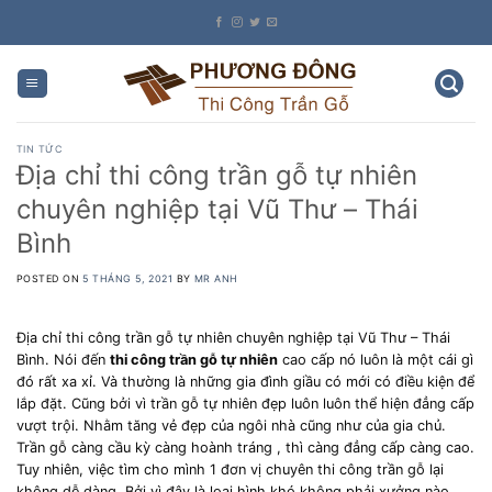
Skip
to
content
TIN TỨC
Địa chỉ thi công trần gỗ tự nhiên
chuyên nghiệp tại Vũ Thư – Thái
Bình
POSTED ON
5 THÁNG 5, 2021
BY
MR ANH
Địa chỉ thi công trần gỗ tự nhiên chuyên nghiệp tại Vũ Thư – Thái
Bình. Nói đến
thi công trần gỗ tự nhiên
cao cấp nó luôn là một cái gì
đó rất xa xỉ. Và thường là những gia đình giầu có mới có điều kiện để
lắp đặt. Cũng bởi vì trần gỗ tự nhiên đẹp luôn luôn thể hiện đẳng cấp
vượt trội. Nhằm tăng vẻ đẹp của ngôi nhà cũng như của gia chủ.
Trần gỗ càng cầu kỳ càng hoành tráng , thì càng đẳng cấp càng cao.
Tuy nhiên, việc tìm cho mình 1 đơn vị chuyên thi công trần gỗ lại
không dễ dàng. Bởi vì đây là loại hình khó không phải xưởng nào