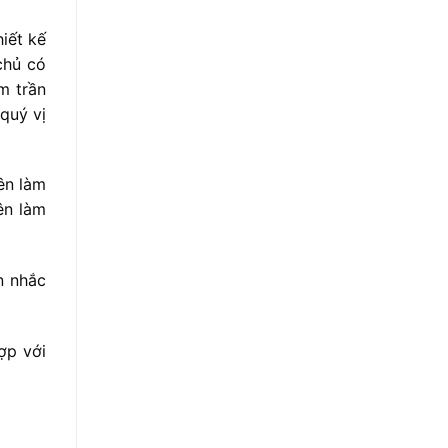
iết kế
chủ có
m trần
quý vị
ên làm
ên làm
n nhắc
ợp với