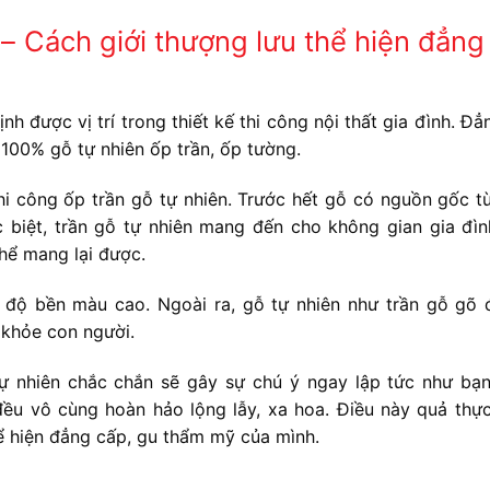
 – Cách giới thượng lưu thể hiện đẳng
nh được vị trí trong thiết kế thi công nội thất gia đình. Đ
 100% gỗ tự nhiên ốp trần, ốp tường.
hi công ốp trần gỗ tự nhiên. Trước hết gỗ có nguồn gốc từ
ặc biệt, trần gỗ tự nhiên mang đến cho không gian gia đì
hể mang lại được.
 độ bền màu cao. Ngoài ra, gỗ tự nhiên như trần gỗ gõ 
khỏe con người.
ự nhiên chắc chắn sẽ gây sự chú ý ngay lập tức như bạ
đều vô cùng hoàn hảo lộng lẫy, xa hoa. Điều này quả thự
 hiện đẳng cấp, gu thẩm mỹ của mình.