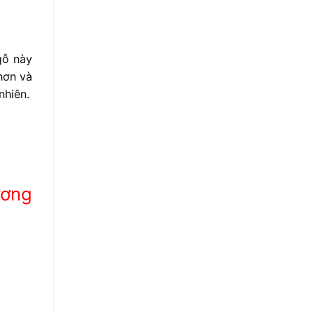
gỗ này
hơn và
nhiên.
ương