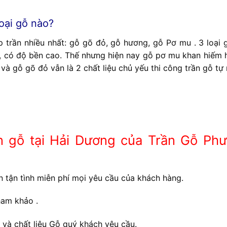
loại gỗ nào?
 trần nhiều nhất: gỗ gõ đỏ, gỗ hương, gỗ Pơ mu . 3 loại 
t, có độ bền cao. Thế nhưng hiện nay gỗ pơ mu khan hiếm 
à gỗ gõ đỏ vẫn là 2 chất liệu chủ yếu thi công trần gỗ tự 
ần gỗ tại Hải Dương của Trần Gỗ Ph
n tận tình miễn phí mọi yêu cầu của khách hàng.
ham khảo .
 và chất liệu Gỗ quý khách yêu cầu.