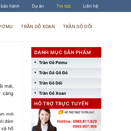
 bảo hành
Dự án
Tin tức
Liên hệ
 PƠMU
TRẦN GỖ XOAN
TRẦN GỖ DỔI
DANH MỤC SẢN PHẨM
Trần Gỗ Pơmu
Trần Gỗ Gõ Đỏ
Trần Gỗ Dổi
i mái,
y càng
Trần Gỗ Xoan
HỖ TRỢ TRỰC TUYẾN
làm mới
tôi đảm
n và hổ