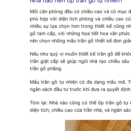
Nhà nào nên ốp trần gỗ tự nhiên?
Mỗi căn phòng đều có chiều cao và có mục đíc
phù hợp với diện tích phòng và chiều cao của
nhiều sự lựa chọn hơn trong thiết kế cũng nh
gỗ tam cấp, với những họa tiết hoa văn phức 
nên chọn những mẫu trần gỗ thiết kế đơn giả
Nếu như quý vị muốn thiết kế trần gỗ để khôn
trần giật cấp sẽ giúp ngôi nhà tạo chiều sâu
trần gỗ phẳng.
Mẫu trần gỗ tự nhiên có đa dạng mẫu mã. Tu
ngân sách đầu tư trước khi đưa ra quyết định 
Tóm lại: Nhà nào cũng có thể ốp trần gỗ tự n
diện tích, chiều cao của trần nhà, và ngân sác