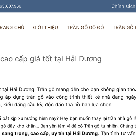
Chính sách
963.607.966
RANG CHỦ
GIỚI THIỆU
TRẦN GỖ GÕ ĐỎ
TRẦN GỖ
 cao cấp giá tốt tại Hải Dương
ốt tại Hải Dương. Trần gỗ mang đến cho bạn không gian thoả
g áp dụng trần gỗ vào công trình thiết kế nhà đang ngà
n, kiểu dáng cầu kỳ, độc đáo tha hồ bạn lựa chọn.
 bắt kịp xu hướng hiện nay? Hay bạn muốn thay lại trần nhà gỗ 
ần gỗ đầy khó khăn… Bạn yên tâm vì đã có Trần gỗ tự nhiên. Chúng 
ỗ sang trọng, cao cấp, uy tín tại Hải Dương
. Tận tình tư vấ