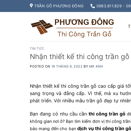
Skip
TRẦN GỖ PHƯƠNG ĐÔNG
0983.811.829 - 0
to
content
T
TIN TỨC
Nhận thiết kế thi công trần gỗ
POSTED ON
19 THÁNG 9, 2022
BY
MR ANH
Nhận thiết kế thi công trần gỗ cao cấp giá t
sang trọng và đẳng cấp. Vì thế, mà xu hướn
phát triển. Với nhiều mẫu trần gỗ đẹp tự nhiê
Bạn đang có nhu cầu cần
thi công trần gỗ
để
không gian nơi ở? Bạn tìm kiếm đơn vị thi công tr
dịch vụ thi công trần g
bảo mang đến cho bạn