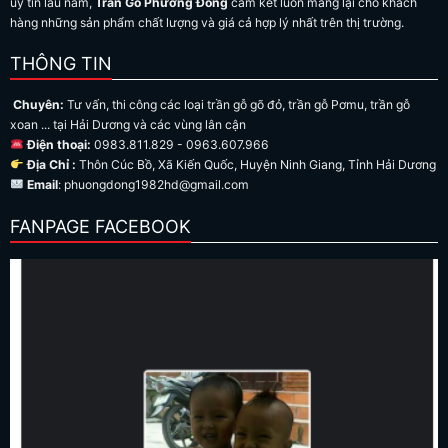
uy tín lâu năm,
Trần Gỗ Phương Đông
cam kết luôn mang lại cho khách
hàng những sản phẩm chất lượng và giá cả hợp lý nhất trên thị trường.
THÔNG TIN
Chuyên:
Tư vấn, thi công các loại trần gỗ gõ đỏ, trần gỗ Pơmu, trần gỗ
xoan ... tại Hải Dương và các vùng lân cận
Điện thoại:
0983.811.829 - 0963.607.966
Địa Chỉ :
Thôn Cúc Bồ, Xã Kiến Quốc, Huyện Ninh Giang, Tỉnh Hải Dương
Email
: phuongdong1982hd@gmail.com
FANPAGE FACEBOOK