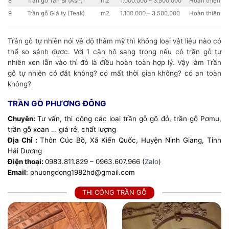
8
Trần gỗ Tần Bì (Ash)
m2
1.000.000 – 3.500.000
Hoàn thiện
9
Trần gỗ Giá tỵ (Teak)
m2
1.100.000 – 3.500.000
Hoàn thiện
Trần gỗ tự nhiên nói về độ thẩm mỹ thì không loại vật liệu nào có
thể so sánh được. Với 1 căn hộ sang trọng nếu có trần gỗ tự
nhiên xen lẫn vào thì đó là điều hoàn toàn hợp lý. Vậy làm Trần
gỗ tự nhiên có đắt không? có mất thời gian không? có an toàn
không?
TRẦN GỖ PHƯƠNG ĐÔNG
Chuyên:
Tư vấn, thi công các loại trần gỗ gõ đỏ, trần gỗ Pơmu,
trần gỗ xoan
…
giá rẻ, chất lượng
Địa Chỉ :
Thôn Cúc Bồ, Xã Kiến Quốc, Huyện Ninh Giang, Tỉnh
Hải Dương
Điện thoại:
0983.811.829 – 0963.607.966 (
Zalo
)
Email
: phuongdong1982hd@gmail.com
THI CÔNG TRẦN GỖ