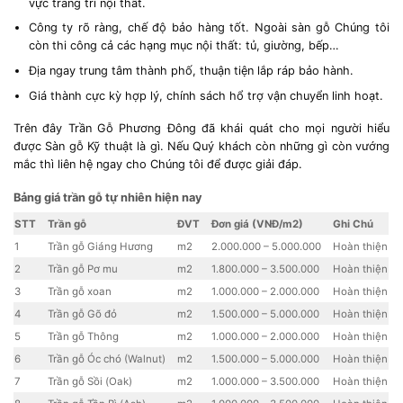
vực trang trí nội thất.
Công ty rõ ràng, chế độ bảo hàng tốt. Ngoài sàn gỗ Chúng tôi
còn thi công cả các hạng mục nội thất: tủ, giường, bếp…
Địa ngay trung tâm thành phố, thuận tiện lắp ráp bảo hành.
Giá thành cực kỳ hợp lý, chính sách hổ trợ vận chuyển linh hoạt.
Trên đây Trần Gỗ Phương Đông đã khái quát cho mọi người hiểu
được Sàn gỗ Kỹ thuật là gì. Nếu Quý khách còn những gì còn vướng
mắc thì liên hệ ngay cho Chúng tôi để được giải đáp.
Bảng giá trần gỗ tự nhiên hiện nay
STT
Trần gỗ
ĐVT
Đơn giá (VNĐ/m2)
Ghi Chú
1
Trần gỗ Giáng Hương
m2
2.000.000 – 5.000.000
Hoàn thiện
2
Trần gỗ Pơ mu
m2
1.800.000 – 3.500.000
Hoàn thiện
3
Trần gỗ xoan
m2
1.000.000 – 2.000.000
Hoàn thiện
4
Trần gỗ Gõ đỏ
m2
1.500.000 – 5.000.000
Hoàn thiện
5
Trần gỗ Thông
m2
1.000.000 – 2.000.000
Hoàn thiện
6
Trần gỗ Óc chó (Walnut)
m2
1.500.000 – 5.000.000
Hoàn thiện
7
Trần gỗ Sồi (Oak)
m2
1.000.000 – 3.500.000
Hoàn thiện