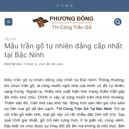
Skip
to
content
TIN TỨC
Mẫu trần gỗ tự nhiên đẳng cấp nhất
tại Bắc Ninh
POSTED ON
1 THÁNG 6, 2023
BY
MR ANH
Mẫu trần gỗ tự nhiên đẳng cấp nhất tại Bắc Ninh
Thông thường,
khi chọn trần gỗ, ai cũng muốn ngôi nhà của mình có độ tự nhiên,
sang trọng. Ngoài ra, nhiều nhà xuất hiện tình trạng thấm trần gây
ẩm mốc khó chịu. Chính vì vậy, ai cũng muốn trần nhà khô thoáng.
Thêm vào đó, trần nhà cao khó tác động hơn sàn nên gia chủ luôn
ưu tiên loại gỗ dễ làm sạch.
Thi Công Trần Gỗ Tại Bắc Ninh
Trở lại
với trần gỗ biến tính, loại gỗ này có rất nhiều đặc tính nổi trội. Sau
quá trình gia nhiệt, gỗ trở nên cứng hơn, ít bị giãn nở, cong vênh.
Đặc biệt nó chịu được sự thay đổi độ ẩm mà không bị mối mọt. Bên