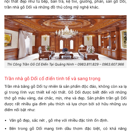
nội thất đẹp như tủ bếp, bàn trà, kệ tivi, giường, phản, sàn gỗ Dổi,
trần nhà gỗ Dổi và những đồ thủ công mỹ nghệ khác.
Thi Công Trần Gỗ Cổ Điển Tại Quảng Ninh – 0983.811.829 – 0963.607.966
Trần nhà gỗ Dổi cổ điển tinh tế và sang trọng
Trần nhà bằng gỗ Dổi tự nhiên là sản phẩm độc đáo, không còn xa lạ
gì trong lĩnh vực thiết kế nội thất. Gỗ Dổi được biết đến với những
thớ gỗ màu vàng, dai chắc, mịn, nhẹ và đẹp. Sản phẩm trần gỗ Dổi
được rất nhiều gia đình yêu thích và lựa chọn bởi sở hữu những ưu
điểm nổi bật như:
Vân gỗ đẹp, sắc nét , gỗ nhẹ với nhiều đặc tính ổn định.
Bên trong gỗ Dổi mang tinh dầu thơm đặc biệt, có khả năng