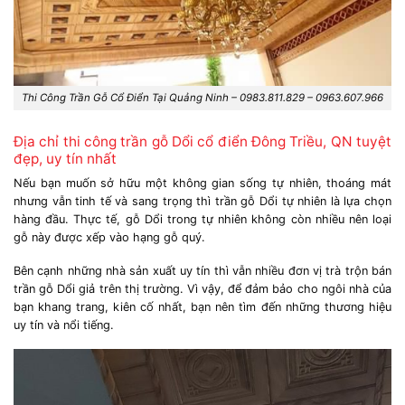
Thi Công Trần Gỗ Cổ Điển Tại Quảng Ninh – 0983.811.829 – 0963.607.966
Địa chỉ thi công trần gỗ Dổi cổ điển Đông Triều, QN tuyệt
đẹp, uy tín nhất
Nếu bạn muốn sở hữu một không gian sống tự nhiên, thoáng mát
nhưng vẫn tinh tế và sang trọng thì trần gỗ Dổi tự nhiên là lựa chọn
hàng đầu. Thực tế, gỗ Dổi trong tự nhiên không còn nhiều nên loại
gỗ này được xếp vào hạng gỗ quý.
Bên cạnh những nhà sản xuất uy tín thì vẫn nhiều đơn vị trà trộn bán
trần gỗ Dổi giả trên thị trường. Vì vậy, để đảm bảo cho ngôi nhà của
bạn khang trang, kiên cố nhất, bạn nên tìm đến những thương hiệu
uy tín và nổi tiếng.