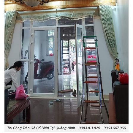
Thi Công Trần Gỗ Cổ Điển Tại Quảng Ninh – 0983.811.829 – 0963.607.966