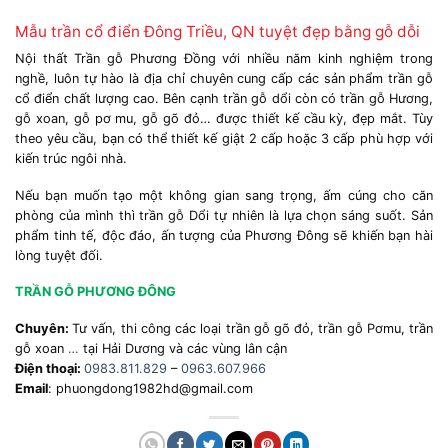
Mẫu trần cổ điển Đông Triều, QN tuyệt đẹp bằng gỗ dỗi
Nội thất Trần gỗ Phương Đồng với nhiều năm kinh nghiệm trong
nghề, luôn tự hào là địa chỉ chuyên cung cấp các sản phẩm trần gỗ
cổ điển chất lượng cao. Bên cạnh trần gỗ dổi còn có trần gỗ Hương,
gỗ xoan, gỗ pơ mu, gỗ gõ đỏ… được thiết kế cầu kỳ, đẹp mắt. Tùy
theo yêu cầu, bạn có thể thiết kế giật 2 cấp hoặc 3 cấp phù hợp với
kiến trúc ngôi nhà.
Nếu bạn muốn tạo một không gian sang trọng, ấm cúng cho căn
phòng của mình thì trần gỗ Dổi tự nhiên là lựa chọn sáng suốt. Sản
phẩm tinh tế, độc đáo, ấn tượng của Phương Đông sẽ khiến bạn hài
lòng tuyệt đối.
TRẦN GỖ PHƯƠNG ĐÔNG
Chuyên:
Tư vấn, thi công các loại trần gỗ gõ đỏ, trần gỗ Pơmu, trần
gỗ xoan
…
tại Hải Dương và các vùng lân cận
Điện thoại:
0983.811.829
–
0963.607.966
Email
: phuongdong1982hd@gmail.com