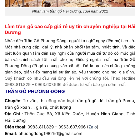
Nhận làm trần gỗ Hải Dương, cuối năm 2022
Làm trần gỗ cao cấp giá rẻ uy tín chuyên nghiệp tại Hải
Dương
Nhắc đến Trần Gỗ Phương Đông, người ta nghĩ ngay đến một cơ sở.
Một nhà cung cấp, đại lý, nhà phân phối tận tâm, nhiệt tình. Và đặc
biệt luôn quan tâm đến suy nghĩ của người mua để từ đó có mức giá
bán và chính sách tốt nhất cho họ. Điều ý nghĩa nhất mà Trần Gỗ
Phương Đông đã góp chung vào xã hội. Đó là tạo nên những không
gian đẹp, gián tiếp mang lại sự ấm áp, yêu thương cho mọi gia đình.
Quý khách có nhu cầu vui lòng liên hệ với chúng tôi. Theo Hotline
0983.811.829 – 0963.607.966 để được tư vấn báo giá sớm nhất
TRẦN GỖ PHƯƠNG ĐÔNG
Chuyên:
Tư vấn, thi công các loại trần gỗ gõ đỏ, trần gỗ Pơmu,
trần gỗ xoan
…
giá rẻ, chất lượng
Địa Chỉ :
Thôn Cúc Bồ, Xã Kiến Quốc, Huyện Ninh Giang, Tỉnh
Hải Dương
Điện thoại:
0983.811.829 – 0963.607.966 (
Zalo
)
Email
: phuongdong1982hd@gmail.com