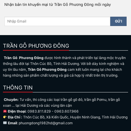
Nhận bản tin khuyến mại từ Trần Gỗ Phương Đông mỗi ngày
TRẦN GỖ PHƯƠNG ĐÔNG
Trần Gỗ Phương Đông
được hình thành và phát triển tại làng mộc truyền
thống lâu đời tại Thôn Cúc Bồ, Tỉnh Hải Dương. Với bề dày kinh nghiệm và
uy tín lâu năm,
Trần Gỗ Phương Đông
cam kết luôn mang lại cho khách
hàng những sản phẩm chất lượng và giá cả hợp lý nhất trên thị trường.
THÔNG TIN
Chuyên:
Tư vấn, thi công các loại trần gỗ gõ đỏ, trần gỗ Pơmu, trần gỗ
xoan ... tại Hải Dương và các vùng lân cận
Điện thoại:
0983.811.829 - 0963.607.966
Địa Chỉ :
Thôn Cúc Bồ, Xã Kiến Quốc, Huyện Ninh Giang, Tỉnh Hải Dương
Email
: phuongdong1982hd@gmail.com