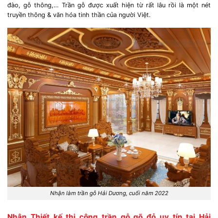
đào, gỗ thông,… Trần gỗ được xuất hiện từ rất lâu rồi là một nét
truyền thông & văn hóa tinh thần của người Việt.
Nhận làm trần gỗ Hải Dương, cuối năm 2022
Nhận Thiết kế thi công trần gỗ gõ đỏ uy tín tại Hải