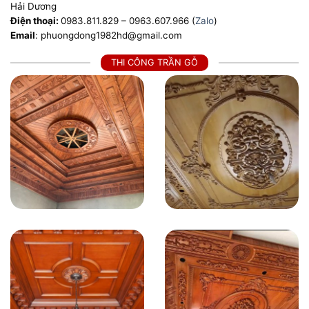
Hải Dương
Điện thoại:
0983.811.829 – 0963.607.966 (
Zalo
)
Email
: phuongdong1982hd@gmail.com
THI CÔNG TRẦN GỖ