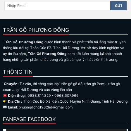
TRẦN GỖ PHƯƠNG ĐÔNG
Trần Gỗ Phương Đông
được hình thành và phát triển tại làng mộc truyền
thống lâu đời tại Thôn Cúc Bồ, Tỉnh Hải Dương. Với bề dày kinh nghiệm và
uy tín lâu năm,
Trần Gỗ Phương Đông
cam kết luôn mang lại cho khách
hàng những sản phẩm chất lượng và giá cả hợp lý nhất trên thị trường.
THÔNG TIN
Chuyên:
Tư vấn, thi công các loại trần gỗ gõ đỏ, trần gỗ Pơmu, trần gỗ
xoan ... tại Hải Dương và các vùng lân cận
Điện thoại:
0983.811.829 - 0963.607.966
Địa Chỉ :
Thôn Cúc Bồ, Xã Kiến Quốc, Huyện Ninh Giang, Tỉnh Hải Dương
Email
: phuongdong1982hd@gmail.com
FANPAGE FACEBOOK