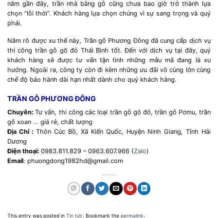
năm gần đây, trần nhà bằng gỗ cũng chưa bao giờ trở thành lựa
chọn “lỗi thời”. Khách hàng lựa chọn chúng vì sự sang trọng và quý
phái.
Nắm rõ được xu thế này, Trần gỗ Phương Đông đã cung cấp
dịch vụ
thi công trần gỗ gõ đỏ Thái Bình
tốt. Đến với dịch vụ tại đây, quý
khách hàng sẽ được tư vấn tận tình những mẫu mã đang là xu
hướng. Ngoài ra, công ty còn đi kèm những ưu đãi vô cùng lớn cùng
chế độ bảo hành dài hạn nhất dành cho quý khách hàng.
TRẦN GỖ PHƯƠNG ĐÔNG
Chuyên:
Tư vấn, thi công các loại trần gỗ gõ đỏ, trần gỗ Pơmu, trần
gỗ xoan
…
giá rẻ, chất lượng
Địa Chỉ :
Thôn Cúc Bồ, Xã Kiến Quốc, Huyện Ninh Giang, Tỉnh Hải
Dương
Điện thoại:
0983.811.829 – 0963.607.966 (
Zalo
)
Email
: phuongdong1982hd@gmail.com
This entry was posted in
Tin tức
. Bookmark the
permalink
.