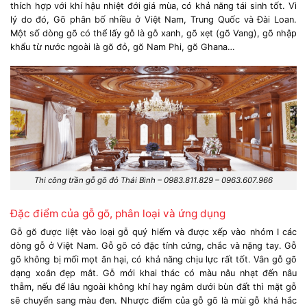
thích hợp với khí hậu nhiệt đới giá mùa, có khả năng tái sinh tốt. Vì
lý do đó, Gõ phân bố nhiều ở Việt Nam, Trung Quốc và Đài Loan.
Một số dòng gõ có thể lấy gỗ là gỗ xanh, gõ xẹt (gõ Vang), gõ nhập
khẩu từ nước ngoài là gõ đỏ, gõ Nam Phi, gõ Ghana…
Thi công trần gỗ gõ đỏ Thái Bình – 0983.811.829 – 0963.607.966
Đặc điểm của gỗ gõ, phân loại và ứng dụng
Gỗ gõ được liệt vào loại gỗ quý hiếm và được xếp vào nhóm I các
dòng gỗ ở Việt Nam. Gỗ gõ có đặc tính cứng, chắc và nặng tay. Gỗ
gõ không bị mối mọt ăn hại, có khả năng chịu lực rất tốt. Vân gỗ gõ
dạng xoắn đẹp mắt. Gỗ mới khai thác có màu nâu nhạt đến nâu
thẫm, nếu để lâu ngoài không khí hay ngâm dưới bùn đất thì mặt gỗ
sẽ chuyển sang màu đen. Nhược điểm của gỗ gõ là mùi gỗ khá hắc