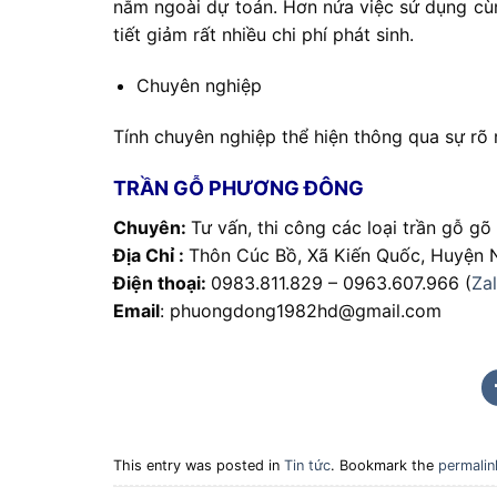
nằm ngoài dự toán. Hơn nửa việc sử dụng cùn
tiết giảm rất nhiều chi phí phát sinh.
Chuyên nghiệp
Tính chuyên nghiệp thể hiện thông qua sự rõ 
TRẦN GỖ PHƯƠNG ĐÔNG
Chuyên:
Tư vấn, thi công các loại trần gỗ g
Địa Chỉ :
Thôn Cúc Bồ, Xã Kiến Quốc, Huyện N
Điện thoại:
0983.811.829 – 0963.607.966 (
Za
Email
: phuongdong1982hd@gmail.com
This entry was posted in
Tin tức
. Bookmark the
permalin