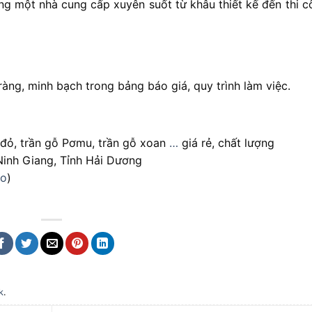
g một nhà cung cấp xuyên suốt từ khâu thiết kế đến thi c
ràng, minh bạch trong bảng báo giá, quy trình làm việc.
õ đỏ, trần gỗ Pơmu, trần gỗ xoan
…
giá rẻ, chất lượng
inh Giang, Tỉnh Hải Dương
lo
)
k
.