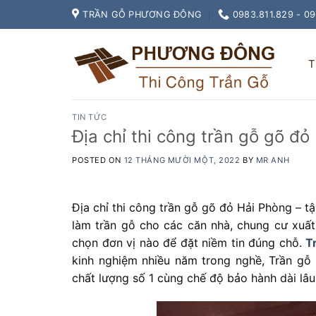
Skip
TRẦN GỖ PHƯƠNG ĐÔNG
0983.811.829 - 0
to
content
T
TIN TỨC
Địa chỉ thi công trần gỗ gõ đỏ
POSTED ON
12 THÁNG MƯỜI MỘT, 2022
BY
MR ANH
Địa chỉ thi công trần gỗ gõ đỏ Hải Phòng – tậ
làm trần gỗ cho các căn nhà, chung cư xuất 
chọn đơn vị nào để đặt niềm tin đúng chỗ.
T
kinh nghiệm nhiều năm trong nghề, Trần gỗ
chất lượng số 1 cùng chế độ bảo hành dài lâu