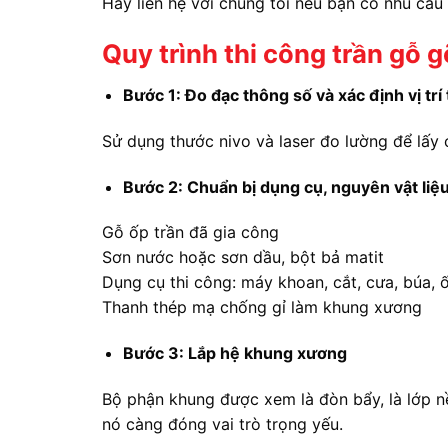
Hãy liên hệ với chúng tôi nếu bạn có nhu cầu
Quy trình thi công trần gỗ g
Bước 1: Đo đạc thông số và xác định vị trí
Sử dụng thước nivo và laser đo lường để lấy 
Bước 2: Chuẩn bị dụng cụ, nguyên vật liệu
Gỗ ốp trần đã gia công
Sơn nước hoặc sơn dầu, bột bả matit
Dụng cụ thi công: máy khoan, cắt, cưa, búa, ốc
Thanh thép mạ chống gỉ làm khung xương
Bước 3: Lắp hệ khung xương
Bộ phận khung được xem là đòn bẩy, là lớp n
nó càng đóng vai trò trọng yếu.