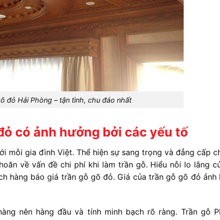
gõ đỏ Hải Phòng – tận tình, chu đáo nhất
 đỏ có ảnh hưởng bởi các yếu tố
ới mỗi gia đình Việt. Thể hiện sự sang trọng và đẳng cấp c
oăn về vấn đề chi phí khi làm trần gỗ. Hiểu nỗi lo lắng c
h hàng báo giá trần gỗ gõ đỏ. Giá của trần gỗ gõ đỏ ảnh
hàng nên hàng đầu và tính minh bạch rõ ràng. Trần gỗ 