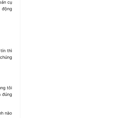
oán cụ
o động
tín thì
 chúng
ng tôi
n đúng
inh nào