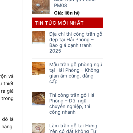
PM08
Giá: liên hệ
TIN TỨC MỚI NHẤT
Địa chỉ thi công trần gỗ
đẹp tại Hải Phòng –
Báo giá cạnh tranh
2025
t
Mẫu trần gỗ phòng ngủ
tại Hải Phòng – Không
gian ấm cúng, đẳng
rộn và
cấp
 thiết
ra giá
Thi công trần gỗ Hải
 trong
Phòng – Đội ngũ
chuyên nghiệp, thi
công nhanh
i đó là
Làm trần gỗ tại Hưng
 hàng.
Yên có đắt không Tư