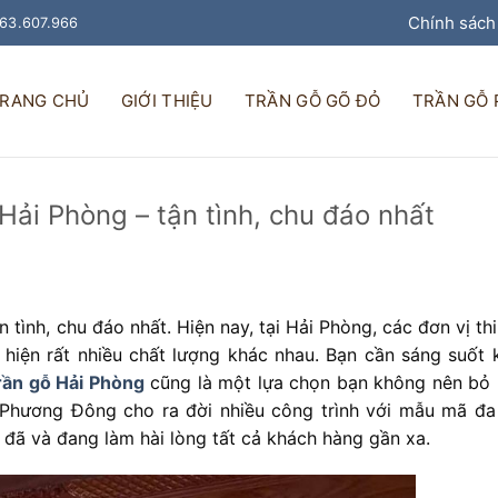
Chính sách
963.607.966
RANG CHỦ
GIỚI THIỆU
TRẦN GỖ GÕ ĐỎ
TRẦN GỖ
 Hải Phòng – tận tình, chu đáo nhất
n tình, chu đáo nhất.
Hiện nay, tại Hải Phòng, các đơn vị th
hiện rất nhiều chất lượng khác nhau. Bạn cần sáng suốt k
rần gỗ Hải Phòng
cũng là một lựa chọn bạn không nên bỏ l
 Phương Đông cho ra đời nhiều công trình với mẫu mã đa
 đã và đang làm hài lòng tất cả khách hàng gần xa.