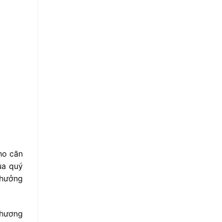
ho căn
ủa quý
 hưởng
Phương