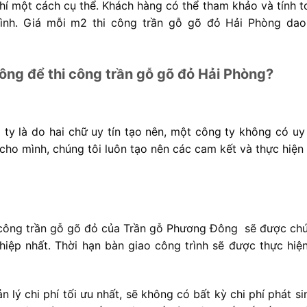
í một cách cụ thể. Khách hàng có thể tham khảo và tính t
ình.
Giá mỗi m2 thi công trần gỗ gõ đỏ Hải Phòng da
ông để thi công trần gỗ gõ đỏ Hải Phòng?
 ty là do hai chữ uy tín tạo nên, một công ty không có uy 
n cho mình, chúng tôi luôn tạo nên các cam kết và thực hiện
hi công trần gỗ gõ đỏ của Trần gỗ Phương Đông sẽ được chú
iệp nhất. Thời hạn bàn giao công trình sẽ được thực hiệ
n lý chi phí tối ưu nhất, sẽ không có bất kỳ chi phí phát s