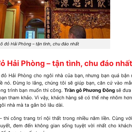
gõ đỏ Hải Phòng – tận tình, chu đáo nhất
đỏ Hải Phòng – tận tình, chu đáo nhấ
 đỏ Hải Phòng cho ngôi nhà của bạn, nhưng bạn quá bận 
ề nó. Đừng lo lắng, chúng tôi sẽ giúp bạn, căn cứ vào mẫu
ông trình bạn muốn thi công.
Trần gỗ Phương Đông
sẽ đưa 
bạn tham khảo. Vì vậy, khách hàng sẽ có thể nhẹ nhõm hơn
gôi nhà mà ta gắn bó lâu dài.
 thi công trang trí nội thất trong nhiều năm liền. Cùng vớ
 huyết, đem đến không gian sống tuyệt vời nhất cho khách