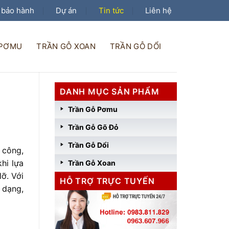
 bảo hành
Dự án
Tin tức
Liên hệ
 PƠMU
TRẦN GỖ XOAN
TRẦN GỖ DỔI
DANH MỤC SẢN PHẨM
Trần Gỗ Pơmu
Trần Gỗ Gõ Đỏ
Trần Gỗ Dổi
i công,
hi lựa
Trần Gỗ Xoan
ỡ. Với
HỖ TRỢ TRỰC TUYẾN
 dạng,