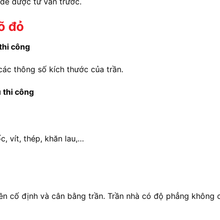
 để được tư vấn trước.
õ đỏ
 thi công
các thông số kích thước của trần.
 thi công
, vít, thép, khăn lau,…
ền cố định và cân bằng trần. Trần nhà có độ phẳng không c