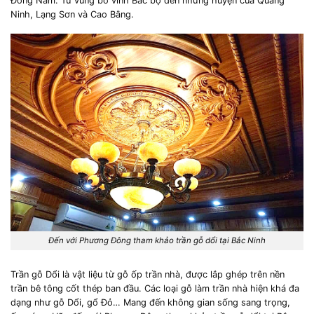
Đông Nam. Từ vùng bờ vinh Bắc bộ đến những huyện của Quảng
Ninh, Lạng Sơn và Cao Bằng.
Đến với Phương Đông tham khảo trần gỗ dổi tại Bắc Ninh
Trần gỗ Dổi là vật liệu từ gỗ ốp trần nhà, được lắp ghép trên nền
trần bê tông cốt thép ban đầu. Các loại gỗ làm trần nhà hiện khá đa
dạng như gỗ Dổi, gổ Đỏ… Mang đến không gian sống sang trọng,