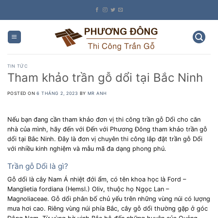
Skip
to
content
TIN TỨC
Tham khảo trần gỗ dổi tại Bắc Ninh
POSTED ON
6 THÁNG 2, 2023
BY
MR ANH
Nếu bạn đang cần tham khảo đơn vị thi công trần gỗ Dổi cho căn
nhà của mình, hãy đến với Đến với Phương Đông tham khảo trần gỗ
dổi tại Bắc Ninh. Đây là đơn vị chuyên thi công lắp đặt trần gỗ Dổi
với nhiều kinh nghiệm và mẫu mã đa dạng phong phú.
Trần gỗ Dổi là gì?
Gỗ dổi là cây Nam Á nhiệt đới ẩm, có tên khoa học là Ford –
Manglietia fordiana (Hemsl.) Oliv, thuộc họ Ngọc Lan –
Magnoliaceae. Gỗ dổi phân bố chủ yếu trên những vùng núi có lượng
mưa hơi cao. Riêng vùng núi phía Bắc, cây gỗ dổi thường gặp ở góc