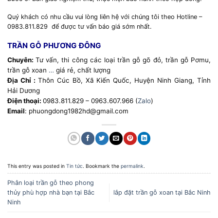
Quý khách có nhu cầu vui lòng liên hệ với chúng tôi theo Hotline –
0983.811.829 để được tư vấn báo giá sớm nhất.
TRẦN GỖ PHƯƠNG ĐÔNG
Chuyên:
Tư vấn, thi công các loại trần gỗ gõ đỏ, trần gỗ Pơmu,
trần gỗ xoan
…
giá rẻ, chất lượng
Địa Chỉ :
Thôn Cúc Bồ, Xã Kiến Quốc, Huyện Ninh Giang, Tỉnh
Hải Dương
Điện thoại:
0983.811.829 – 0963.607.966 (
Zalo
)
Email
: phuongdong1982hd@gmail.com
This entry was posted in
Tin tức
. Bookmark the
permalink
.
Phân loại trần gỗ theo phong
thủy phù hợp nhà bạn tại Bắc
lắp đặt trần gỗ xoan tại Bắc Ninh
Ninh