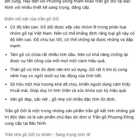
ấm cúng. Hãy đến với Phương Đông tham khảo trần gỗ dổi tại Bắc
Ninh với nhiều thiết kế sang trọng, đẳng cấp.
Điểm nổi bật của trần gỗ Dổi
Có độ bền cao: Gỗ dổi được xếp vào nhóm III trong phân loại
nhóm gỗ tại Việt Nam. Nên có thể khẳng định rằng loại gỗ này có
độ bền cao. Độ chịu lực tốt, có thể chống lại được những va đập
mạnh.
Tâm gỗ có chứa rất nhiều tinh dầu. Nên có khả năng chống lại
được sự tấn công của mối mọt một cách hiệu quả.
Thân gỗ có tính ổn định nên khi sử dụng. Gỗ rất ít khi bị cong
vênh hay co ngót dưới sự tác động của thời tiết.
Sở hữu một mùi hương khá dễ chịu, khiến người dùng cảm thấy
thoải mái. Giúp duy trì tinh thần và sức khỏe cực kỳ hiệu quả.
Vân gỗ đẹp, sắc nét , gỗ nhẹ với nhiều đặc tính ổn định.
Trần gỗ Dổi là một trong những sản phẩm trần gỗ kết tinh những giá
trị độc đáo và là sản phẩm chủ đạo do đơn vị Trần gỗ Phương Đông
cung cấp tại Bắc Ninh.
Trần nhà gỗ Dổi tự nhiên – Sang trọng tinh tế