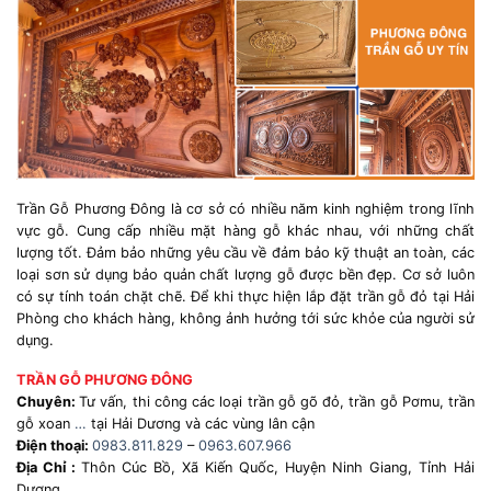
Trần Gỗ Phương Đông là cơ sở có nhiều năm kinh nghiệm trong lĩnh
vực gỗ. Cung cấp nhiều mặt hàng gỗ khác nhau, với những chất
lượng tốt. Đảm bảo những yêu cầu về đảm bảo kỹ thuật an toàn, các
loại sơn sử dụng bảo quản chất lượng gỗ được bền đẹp. Cơ sở luôn
có sự tính toán chặt chẽ. Để khi thực hiện lắp đặt trần gỗ đỏ tại Hải
Phòng cho khách hàng, không ảnh hưởng tới sức khỏe của người sử
dụng.
TRẦN GỖ PHƯƠNG ĐÔNG
Chuyên:
Tư vấn, thi công các loại trần gỗ gõ đỏ, trần gỗ Pơmu, trần
gỗ xoan
…
tại Hải Dương và các vùng lân cận
Điện thoại:
0983.811.829
–
0963.607.966
Địa Chỉ :
Thôn Cúc Bồ, Xã Kiến Quốc, Huyện Ninh Giang, Tỉnh Hải
Dương