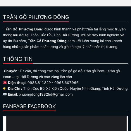
TRẦN GỖ PHƯƠNG ĐÔNG
Trần Gỗ Phương Đông
được hình thành và phát triển tại làng mộc truyền
thống lâu đời tại Thôn Cúc Bồ, Tỉnh Hải Dương. Với bề dày kinh nghiệm và
uy tín lâu năm,
Trần Gỗ Phương Đông
cam kết luôn mang lại cho khách
hàng những sản phẩm chất lượng và giá cả hợp lý nhất trên thị trường.
THÔNG TIN
Chuyên:
Tư vấn, thi công các loại trần gỗ gõ đỏ, trần gỗ Pơmu, trần gỗ
xoan ... tại Hải Dương và các vùng lân cận
Điện thoại:
0983.811.829 - 0963.607.966
Địa Chỉ :
Thôn Cúc Bồ, Xã Kiến Quốc, Huyện Ninh Giang, Tỉnh Hải Dương
Email
: phuongdong1982hd@gmail.com
FANPAGE FACEBOOK