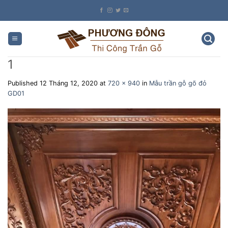
Skip
to
content
1
Published
12 Tháng 12, 2020
at
720 × 940
in
Mẫu trần gỗ gõ đỏ
GD01