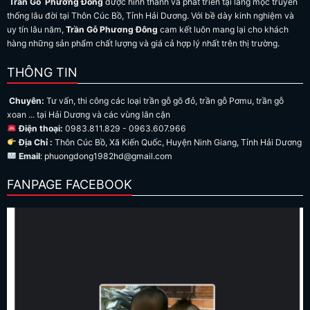
Trần Gỗ Phương Đông
được hình thành và phát triển tại làng mộc truyền
thống lâu đời tại Thôn Cúc Bồ, Tỉnh Hải Dương. Với bề dày kinh nghiệm và
uy tín lâu năm,
Trần Gỗ Phương Đông
cam kết luôn mang lại cho khách
hàng những sản phẩm chất lượng và giá cả hợp lý nhất trên thị trường.
THÔNG TIN
Chuyên:
Tư vấn, thi công các loại trần gỗ gõ đỏ, trần gỗ Pơmu, trần gỗ
xoan ... tại Hải Dương và các vùng lân cận
Điện thoại:
0983.811.829 - 0963.607.966
Địa Chỉ :
Thôn Cúc Bồ, Xã Kiến Quốc, Huyện Ninh Giang, Tỉnh Hải Dương
Email
: phuongdong1982hd@gmail.com
FANPAGE FACEBOOK