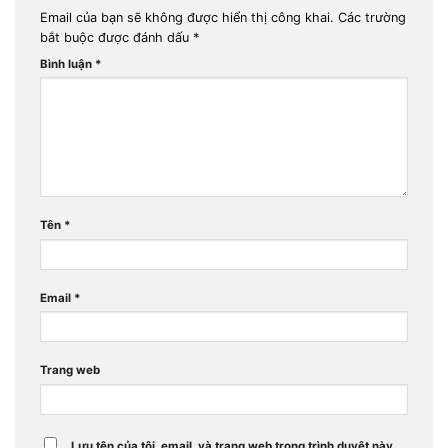
Email của bạn sẽ không được hiển thị công khai.
Các trường
bắt buộc được đánh dấu
*
Bình luận
*
Tên
*
Email
*
Trang web
Lưu tên của tôi, email, và trang web trong trình duyệt này