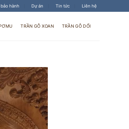
 bảo hành
Dự án
Tin tức
Liên hệ
 PƠMU
TRẦN GỖ XOAN
TRẦN GỖ DỔI