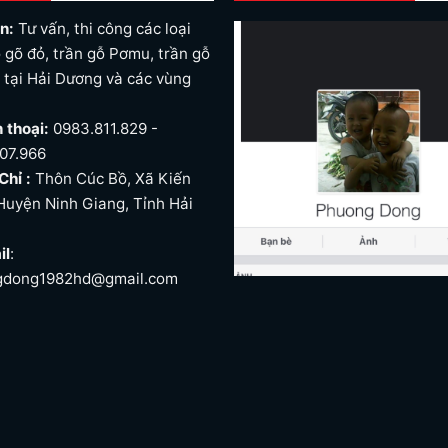
n:
Tư vấn, thi công các loại
 gõ đỏ, trần gỗ Pơmu, trần gỗ
. tại Hải Dương và các vùng
n
n thoại:
0983.811.829 -
07.966
Chỉ :
Thôn Cúc Bồ, Xã Kiến
Huyện Ninh Giang, Tỉnh Hải
il
:
gdong1982hd@gmail.com