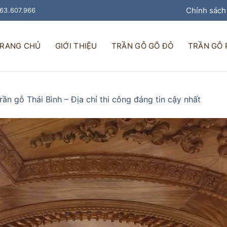
Chính sách
963.607.966
RANG CHỦ
GIỚI THIỆU
TRẦN GỖ GÕ ĐỎ
TRẦN GỖ
rần gỗ Thái Bình – Địa chỉ thi công đáng tin cậy nhất