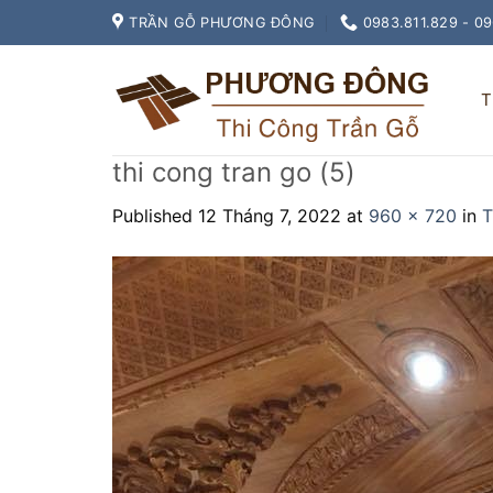
Skip
TRẦN GỖ PHƯƠNG ĐÔNG
0983.811.829 - 0
to
content
T
thi cong tran go (5)
Published
12 Tháng 7, 2022
at
960 × 720
in
T