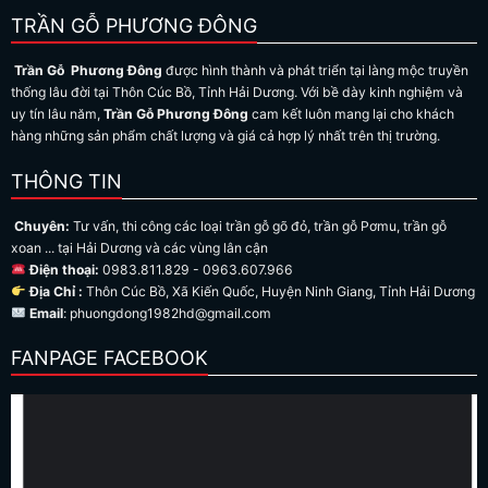
TRẦN GỖ PHƯƠNG ĐÔNG
Trần Gỗ Phương Đông
được hình thành và phát triển tại làng mộc truyền
thống lâu đời tại Thôn Cúc Bồ, Tỉnh Hải Dương. Với bề dày kinh nghiệm và
uy tín lâu năm,
Trần Gỗ Phương Đông
cam kết luôn mang lại cho khách
hàng những sản phẩm chất lượng và giá cả hợp lý nhất trên thị trường.
THÔNG TIN
Chuyên:
Tư vấn, thi công các loại trần gỗ gõ đỏ, trần gỗ Pơmu, trần gỗ
xoan ... tại Hải Dương và các vùng lân cận
Điện thoại:
0983.811.829 - 0963.607.966
Địa Chỉ :
Thôn Cúc Bồ, Xã Kiến Quốc, Huyện Ninh Giang, Tỉnh Hải Dương
Email
: phuongdong1982hd@gmail.com
FANPAGE FACEBOOK