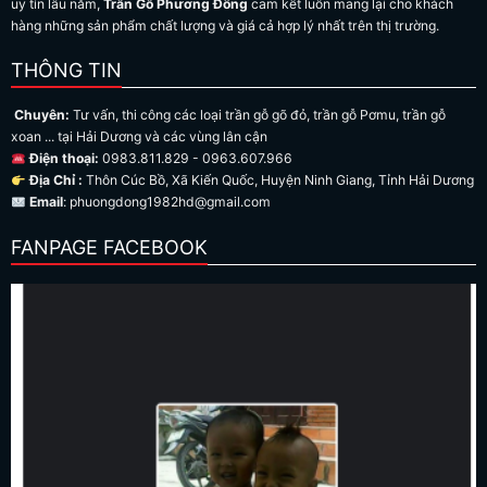
uy tín lâu năm,
Trần Gỗ Phương Đông
cam kết luôn mang lại cho khách
hàng những sản phẩm chất lượng và giá cả hợp lý nhất trên thị trường.
THÔNG TIN
Chuyên:
Tư vấn, thi công các loại trần gỗ gõ đỏ, trần gỗ Pơmu, trần gỗ
xoan ... tại Hải Dương và các vùng lân cận
Điện thoại:
0983.811.829 - 0963.607.966
Địa Chỉ :
Thôn Cúc Bồ, Xã Kiến Quốc, Huyện Ninh Giang, Tỉnh Hải Dương
Email
: phuongdong1982hd@gmail.com
FANPAGE FACEBOOK