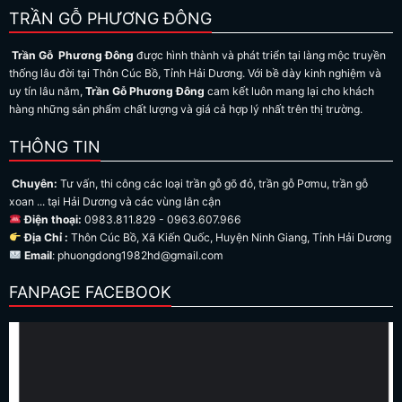
TRẦN GỖ PHƯƠNG ĐÔNG
Trần Gỗ Phương Đông
được hình thành và phát triển tại làng mộc truyền
thống lâu đời tại Thôn Cúc Bồ, Tỉnh Hải Dương. Với bề dày kinh nghiệm và
uy tín lâu năm,
Trần Gỗ Phương Đông
cam kết luôn mang lại cho khách
hàng những sản phẩm chất lượng và giá cả hợp lý nhất trên thị trường.
THÔNG TIN
Chuyên:
Tư vấn, thi công các loại trần gỗ gõ đỏ, trần gỗ Pơmu, trần gỗ
xoan ... tại Hải Dương và các vùng lân cận
Điện thoại:
0983.811.829 - 0963.607.966
Địa Chỉ :
Thôn Cúc Bồ, Xã Kiến Quốc, Huyện Ninh Giang, Tỉnh Hải Dương
Email
: phuongdong1982hd@gmail.com
FANPAGE FACEBOOK