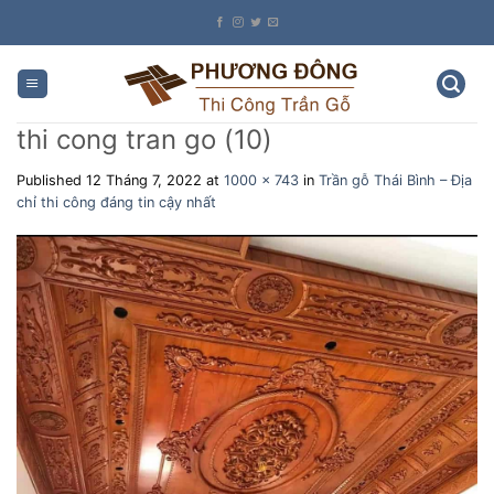
Skip
to
content
thi cong tran go (10)
Published
12 Tháng 7, 2022
at
1000 × 743
in
Trần gỗ Thái Bình – Địa
chỉ thi công đáng tin cậy nhất