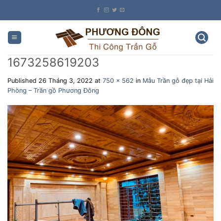
Skip
to
content
1673258619203
Published
26 Tháng 3, 2022
at
750 × 562
in
Mẫu Trần gỗ đẹp tại Hải
Phòng – Trần gồ Phương Đông