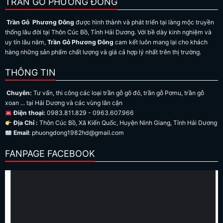
TRẦN GỖ PHƯƠNG ĐÔNG
Trần Gỗ Phương Đông
được hình thành và phát triển tại làng mộc truyền
thống lâu đời tại Thôn Cúc Bồ, Tỉnh Hải Dương. Với bề dày kinh nghiệm và
uy tín lâu năm,
Trần Gỗ Phương Đông
cam kết luôn mang lại cho khách
hàng những sản phẩm chất lượng và giá cả hợp lý nhất trên thị trường.
THÔNG TIN
Chuyên:
Tư vấn, thi công các loại trần gỗ gõ đỏ, trần gỗ Pơmu, trần gỗ
xoan ... tại Hải Dương và các vùng lân cận
Điện thoại:
0983.811.829 - 0963.607.966
Địa Chỉ :
Thôn Cúc Bồ, Xã Kiến Quốc, Huyện Ninh Giang, Tỉnh Hải Dương
Email
: phuongdong1982hd@gmail.com
FANPAGE FACEBOOK