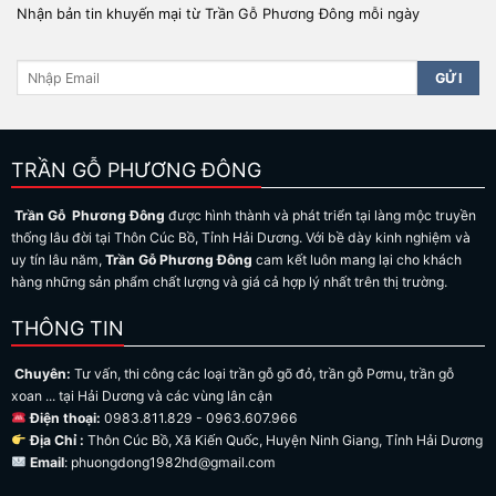
Nhận bản tin khuyến mại từ Trần Gỗ Phương Đông mỗi ngày
TRẦN GỖ PHƯƠNG ĐÔNG
Trần Gỗ Phương Đông
được hình thành và phát triển tại làng mộc truyền
thống lâu đời tại Thôn Cúc Bồ, Tỉnh Hải Dương. Với bề dày kinh nghiệm và
uy tín lâu năm,
Trần Gỗ Phương Đông
cam kết luôn mang lại cho khách
hàng những sản phẩm chất lượng và giá cả hợp lý nhất trên thị trường.
THÔNG TIN
Chuyên:
Tư vấn, thi công các loại trần gỗ gõ đỏ, trần gỗ Pơmu, trần gỗ
xoan ... tại Hải Dương và các vùng lân cận
Điện thoại:
0983.811.829 - 0963.607.966
Địa Chỉ :
Thôn Cúc Bồ, Xã Kiến Quốc, Huyện Ninh Giang, Tỉnh Hải Dương
Email
: phuongdong1982hd@gmail.com